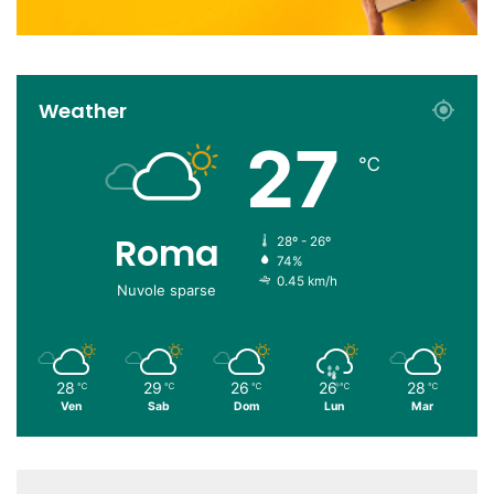
Weather
27
℃
Roma
28º - 26º
74%
0.45 km/h
Nuvole sparse
28
29
26
26
28
℃
℃
℃
℃
℃
Ven
Sab
Dom
Lun
Mar