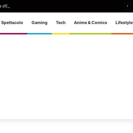
 d’Europa dei tuffi: a Parigi 5 ori per l’azzurra
Spettacolo
Gaming
Tech
Anime & Comics
Lifestyle