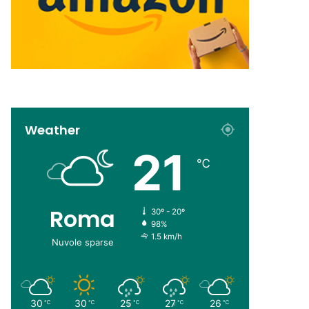
Weather
21
℃
Roma
30º - 20º
98%
1.5 km/h
Nuvole sparse
30
30
25
27
26
℃
℃
℃
℃
℃