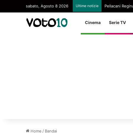
sabato, Agosto 8 2026
Ultime notizie
Pellacani Regina
Cinema
Serie TV
Home
/
Bandai