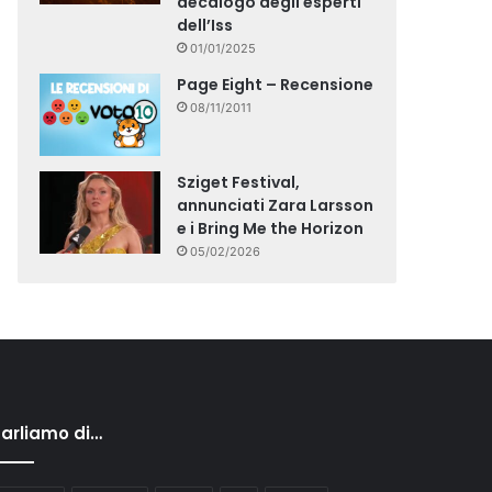
decalogo degli esperti
dell’Iss
01/01/2025
Page Eight – Recensione
08/11/2011
Sziget Festival,
annunciati Zara Larsson
e i Bring Me the Horizon
05/02/2026
arliamo di…