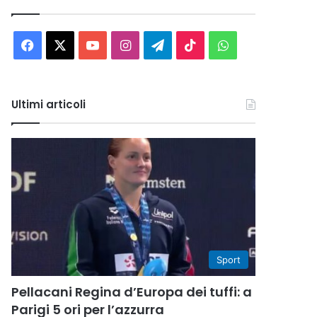
Facebook
X
You
Instagram
Telegram
TikTok
WhatsApp
Tube
Ultimi articoli
Sport
Pellacani Regina d’Europa dei tuffi: a
Parigi 5 ori per l’azzurra