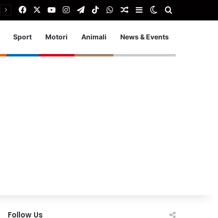
Facebook
X
You Tube
Instagram
Telegram
TikTok
WhatsApp
Articolo Random
Barra laterale
Cambia aspetto
Cerca
Sport
Motori
Animali
News & Events
Follow Us