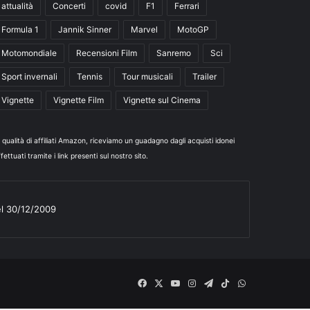
attualità
Concerti
covid
F1
Ferrari
Formula 1
Jannik Sinner
Marvel
MotoGP
Motomondiale
Recensioni Film
Sanremo
Sci
Sport invernali
Tennis
Tour musicali
Trailer
Vignette
Vignette Film
Vignette sul Cinema
n qualità di affiliati Amazon, riceviamo un guadagno dagli acquisti idonei
fettuati tramite i link presenti sul nostro sito.
el 30/12/2009
Facebook
X
You
Instagram
Telegram
TikTok
WhatsApp
Tube