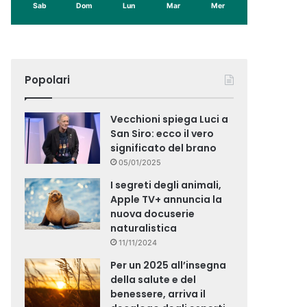
Sab
Dom
Lun
Mar
Mer
Popolari
Vecchioni spiega Luci a
San Siro: ecco il vero
significato del brano
05/01/2025
I segreti degli animali,
Apple TV+ annuncia la
nuova docuserie
naturalistica
11/11/2024
Per un 2025 all’insegna
della salute e del
benessere, arriva il