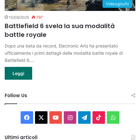
Videogiochi
15/09/2025
797
Battlefield 6 svela la sua modalità
battle royale
Dopo una beta da record, Electronic Arts ha presentato
ufficialmente i primi dettagli della modalità battle royale di
Battlefield 6,…
Leggi
Follow Us
Facebook
X
You
Instagram
Telegram
TikTok
WhatsAp
Tube
Ultimi articoli