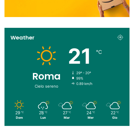
Weather
21
℃
Roma
29º - 20º
99%
0.89 km/h
Cielo sereno
29
28
27
24
22
℃
℃
℃
℃
℃
Dom
Lun
Mar
Mer
Gio