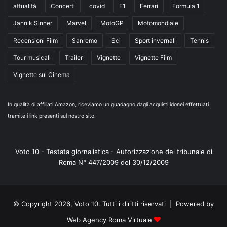
attualità
Concerti
covid
F1
Ferrari
Formula 1
Jannik Sinner
Marvel
MotoGP
Motomondiale
Recensioni Film
Sanremo
Sci
Sport invernali
Tennis
Tour musicali
Trailer
Vignette
Vignette Film
Vignette sul Cinema
In qualità di affiliati Amazon, riceviamo un guadagno dagli acquisti idonei effettuati
tramite i link presenti sul nostro sito.
Voto 10 - Testata giornalistica - Autorizzazione del tribunale di
Roma N° 447/2009 del 30/12/2009
© Copyright 2026, Voto 10. Tutti i diritti riservati | Powered by
Web Agency Roma Virtuale