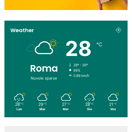
Weather
28
℃
Roma
28º - 26º
69%
0.89 km/h
Nuvole sparse
28
29
27
28
21
℃
℃
℃
℃
℃
Lun
Mar
Mer
Gio
Ven