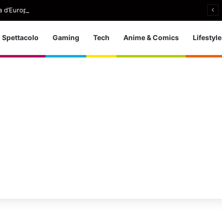
 d’Europa dei tuffi: a Parigi 5 ori per l’azzurra
Spettacolo
Gaming
Tech
Anime & Comics
Lifestyle