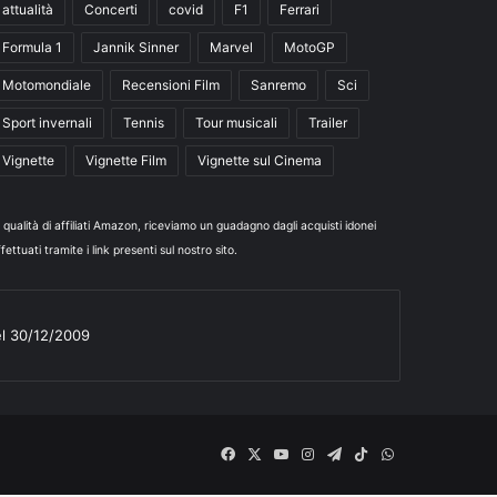
attualità
Concerti
covid
F1
Ferrari
Formula 1
Jannik Sinner
Marvel
MotoGP
Motomondiale
Recensioni Film
Sanremo
Sci
Sport invernali
Tennis
Tour musicali
Trailer
Vignette
Vignette Film
Vignette sul Cinema
n qualità di affiliati Amazon, riceviamo un guadagno dagli acquisti idonei
fettuati tramite i link presenti sul nostro sito.
el 30/12/2009
Facebook
X
You
Instagram
Telegram
TikTok
WhatsApp
Tube