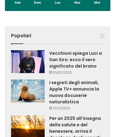
Sab
Dom
Lun
Mar
Mer
Popolari
Vecchioni spiega Luci a
San Siro: ecco il vero
significato del brano
05/01/2025
I segreti degli animali,
Apple TV+ annuncia la
nuova docuserie
naturalistica
11/11/2024
Per un 2025 all’insegna
della salute e del
benessere, arriva il