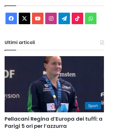
Facebook
X
You
Instagram
Telegram
TikTok
WhatsApp
Tube
Ultimi articoli
Sport
Pellacani Regina d’Europa dei tuffi: a
Parigi 5 ori per l’azzurra