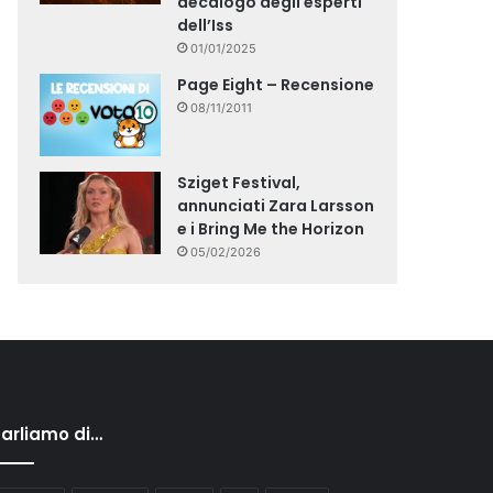
decalogo degli esperti
dell’Iss
01/01/2025
Page Eight – Recensione
08/11/2011
Sziget Festival,
annunciati Zara Larsson
e i Bring Me the Horizon
05/02/2026
arliamo di…