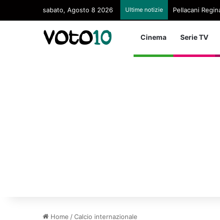
sabato, Agosto 8 2026
Ultime notizie
Pellacani Regina
Cinema
Serie TV
Home
/
Calcio internazionale