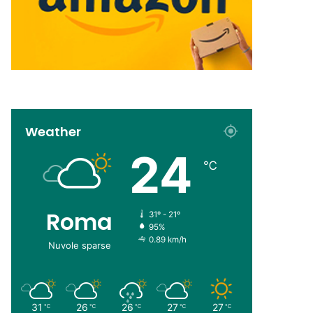
Weather
24
℃
Roma
31º - 21º
95%
0.89 km/h
Nuvole sparse
31
26
26
27
27
℃
℃
℃
℃
℃