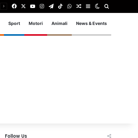
Facebook
X
You Tube
Instagram
Telegram
TikTok
WhatsApp
Articolo Random
Barra laterale
Cambia aspetto
Cerca
Sport
Motori
Animali
News & Events
Follow Us