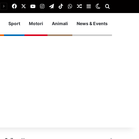
Facebook
X
You Tube
Instagram
Telegram
TikTok
WhatsApp
Articolo Random
Barra laterale
Cambia aspetto
Cerca
Sport
Motori
Animali
News & Events