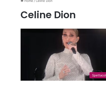
Home
/
Celine Dion
Celine Dion
Spettaco