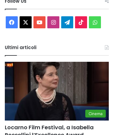
Follow Us
Facebook
X
You
Instagram
Telegram
TikTok
WhatsApp
Tube
Ultimi articoli
Cinema
Locarno Film Festival, a Isabella
Rossellini l’Excellence Award