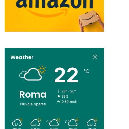
Weather
22
℃
Roma
28º - 20º
88%
0.89 km/h
Nuvole sparse
℃
℃
℃
℃
℃