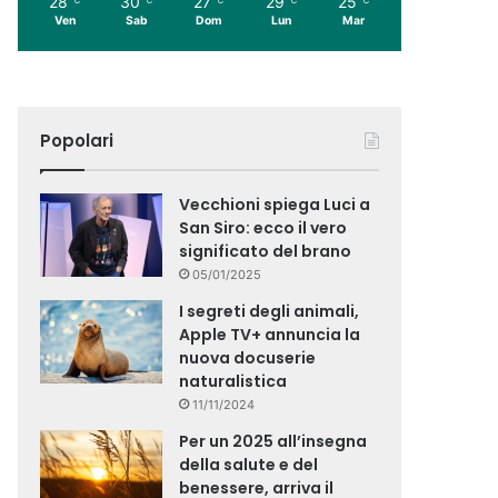
28
30
27
29
25
Ven
Sab
Dom
Lun
Mar
Popolari
Vecchioni spiega Luci a
San Siro: ecco il vero
significato del brano
05/01/2025
I segreti degli animali,
Apple TV+ annuncia la
nuova docuserie
naturalistica
11/11/2024
Per un 2025 all’insegna
della salute e del
benessere, arriva il