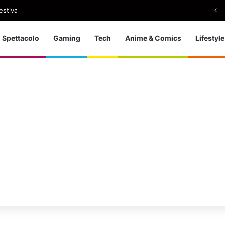
stival, a Isabella Rossellini l’Excellence Award
Spettacolo
Gaming
Tech
Anime & Comics
Lifestyle