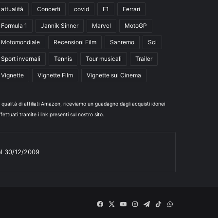
attualità
Concerti
covid
F1
Ferrari
Formula 1
Jannik Sinner
Marvel
MotoGP
Motomondiale
Recensioni Film
Sanremo
Sci
Sport invernali
Tennis
Tour musicali
Trailer
Vignette
Vignette Film
Vignette sul Cinema
n qualità di affiliati Amazon, riceviamo un guadagno dagli acquisti idonei
fettuati tramite i link presenti sul nostro sito.
el 30/12/2009
Facebook
X
You
Instagram
Telegram
TikTok
WhatsApp
Tube