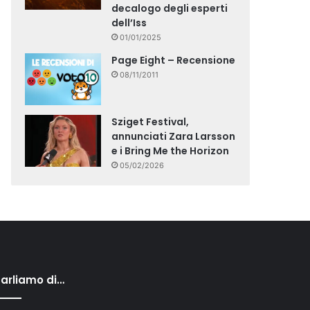
decalogo degli esperti
dell’Iss
01/01/2025
Page Eight – Recensione
08/11/2011
Sziget Festival,
annunciati Zara Larsson
e i Bring Me the Horizon
05/02/2026
arliamo di…