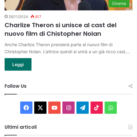
Cinema
26/11/2024
817
Charlize Theron si unisce al cast del
nuovo film di Chistopher Nolan
Anche Charlize Theron prenderà parte al nuovo film di
Christopher Nolan. L’attrice quindi si unirà a un già ricco cast,…
Leggi
Follow Us
Facebook
X
You
Instagram
Telegram
TikTok
WhatsAp
Tube
Ultimi articoli