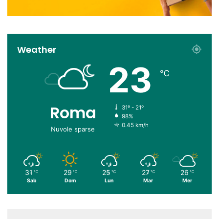
Weather
23
℃
Roma
31º - 21º
98%
0.45 km/h
Nuvole sparse
31
29
25
27
26
℃
℃
℃
℃
℃
Sab
Dom
Lun
Mar
Mer