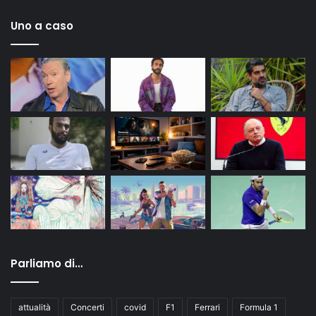
Uno a caso
Parliamo di…
attualità
Concerti
covid
F1
Ferrari
Formula 1