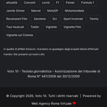
attualità
Concerti
covid
F1
Ferrari
Formula 1
Jannik Sinner
Marvel
MotoGP
Motomondiale
Recensioni Film
Sanremo
Sci
Sport invernali
Tennis
Tour musicali
Trailer
Vignette
Vignette Film
Vignette sul Cinema
In qualità di affiliati Amazon, riceviamo un guadagno dagli acquisti idonei effettuati
tramite i link presenti sul nostro sito.
Voto 10 - Testata giornalistica - Autorizzazione del tribunale di
Roma N° 447/2009 del 30/12/2009
© Copyright 2026, Voto 10. Tutti i diritti riservati | Powered by
Web Agency Roma Virtuale