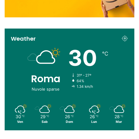
Weather
30
℃
Roma
31º - 27º
64%
1.34 km/h
Nuvole sparse
30
29
26
26
28
℃
℃
℃
℃
℃
Ven
Sab
Dom
Lun
Mar