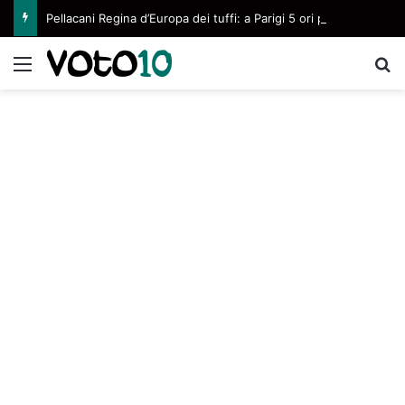
Pellacani Regina d’Europa dei tuffi: a Parigi 5 ori per l’azzurra
Menu
C