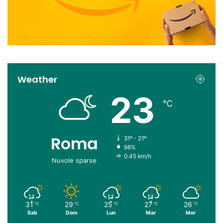
Weather
23
℃
Roma
31º - 21º
98%
0.45 km/h
Nuvole sparse
31
29
25
27
26
℃
℃
℃
℃
℃
Sab
Dom
Lun
Mar
Mer