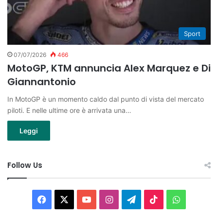
Sport
07/07/2026
466
MotoGP, KTM annuncia Alex Marquez e Di
Giannantonio
In MotoGP è un momento caldo dal punto di vista del mercato
piloti. E nelle ultime ore è arrivata una…
Leggi
Follow Us
Facebook
X
You
Instagram
Telegram
TikTok
WhatsAp