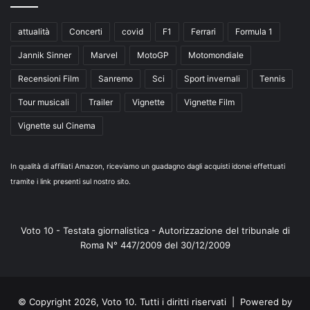
attualità
Concerti
covid
F1
Ferrari
Formula 1
Jannik Sinner
Marvel
MotoGP
Motomondiale
Recensioni Film
Sanremo
Sci
Sport invernali
Tennis
Tour musicali
Trailer
Vignette
Vignette Film
Vignette sul Cinema
In qualità di affiliati Amazon, riceviamo un guadagno dagli acquisti idonei effettuati
tramite i link presenti sul nostro sito.
Voto 10 - Testata giornalistica - Autorizzazione del tribunale di
Roma N° 447/2009 del 30/12/2009
© Copyright 2026, Voto 10. Tutti i diritti riservati | Powered by