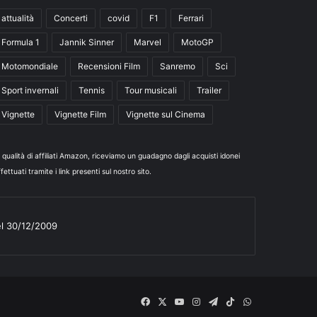
attualità
Concerti
covid
F1
Ferrari
Formula 1
Jannik Sinner
Marvel
MotoGP
Motomondiale
Recensioni Film
Sanremo
Sci
Sport invernali
Tennis
Tour musicali
Trailer
Vignette
Vignette Film
Vignette sul Cinema
n qualità di affiliati Amazon, riceviamo un guadagno dagli acquisti idonei
fettuati tramite i link presenti sul nostro sito.
el 30/12/2009
Facebook
X
You
Instagram
Telegram
TikTok
WhatsApp