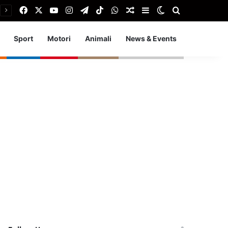
Facebook
X
You Tube
Instagram
Telegram
TikTok
WhatsApp
Articolo Random
Barra laterale
Cambia aspetto
Cerca
Sport
Motori
Animali
News & Events