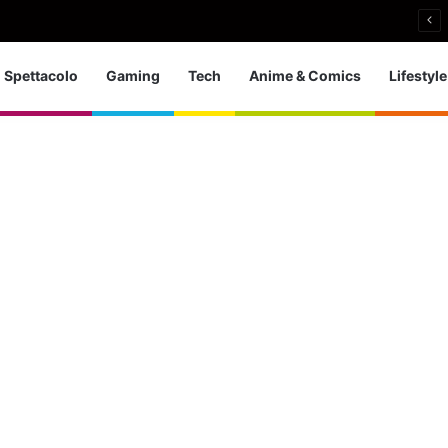
nieri: bronzo europeo nella 5 km in acque libere
Spettacolo
Gaming
Tech
Anime & Comics
Lifestyle