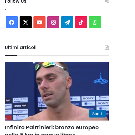
Follow Us
Facebook
X
You
Instagram
Telegram
TikTok
WhatsApp
Tube
Ultimi articoli
Sport
Infinito Paltrinieri: bronzo europeo
nella 5 km in acque libere