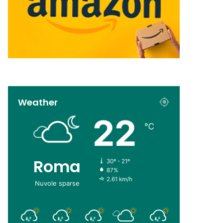
Weather
22
℃
Roma
30º - 21º
87%
2.61 km/h
Nuvole sparse