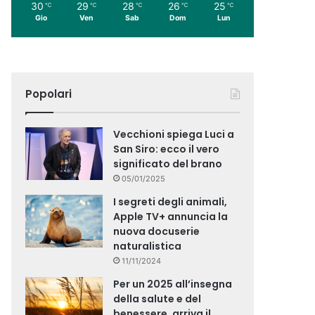
30
29
28
26
25
℃
℃
℃
℃
℃
Gio
Ven
Sab
Dom
Lun
Popolari
Vecchioni spiega Luci a
San Siro: ecco il vero
significato del brano
05/01/2025
I segreti degli animali,
Apple TV+ annuncia la
nuova docuserie
naturalistica
11/11/2024
Per un 2025 all’insegna
della salute e del
benessere, arriva il