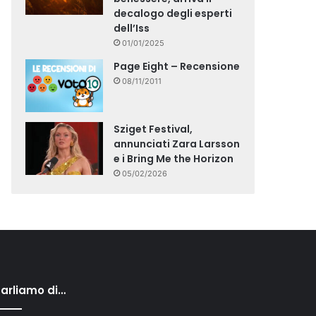
decalogo degli esperti
dell’Iss
01/01/2025
Page Eight – Recensione
08/11/2011
Sziget Festival,
annunciati Zara Larsson
e i Bring Me the Horizon
05/02/2026
arliamo di…