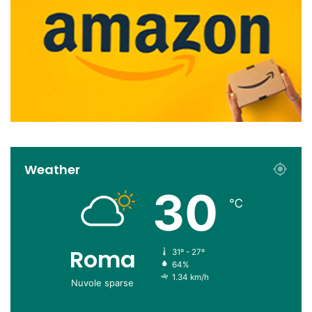
Weather
30
℃
Roma
31º - 27º
64%
1.34 km/h
Nuvole sparse