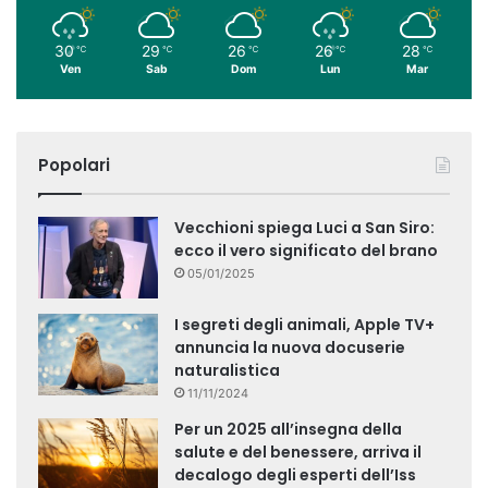
30
29
26
26
28
℃
℃
℃
℃
℃
Ven
Sab
Dom
Lun
Mar
Popolari
Vecchioni spiega Luci a San Siro:
ecco il vero significato del brano
05/01/2025
I segreti degli animali, Apple TV+
annuncia la nuova docuserie
naturalistica
11/11/2024
Per un 2025 all’insegna della
salute e del benessere, arriva il
decalogo degli esperti dell’Iss