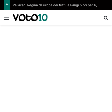
Pellacani Regina d’Europa dei tuffi: a Parigi 5 ori per l’azzurra
Menu
C