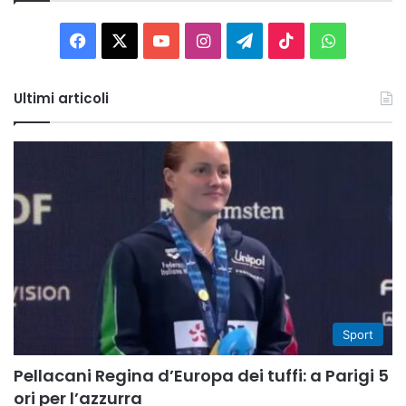
Facebook
X
You
Instagram
Telegram
TikTok
WhatsAp
Tube
Ultimi articoli
Sport
Pellacani Regina d’Europa dei tuffi: a Parigi 5
ori per l’azzurra