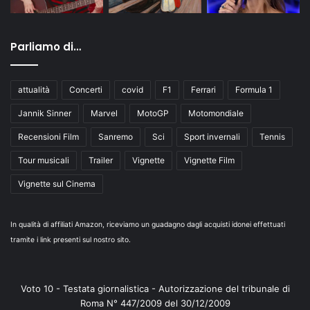
Parliamo di…
attualità
Concerti
covid
F1
Ferrari
Formula 1
Jannik Sinner
Marvel
MotoGP
Motomondiale
Recensioni Film
Sanremo
Sci
Sport invernali
Tennis
Tour musicali
Trailer
Vignette
Vignette Film
Vignette sul Cinema
In qualità di affiliati Amazon, riceviamo un guadagno dagli acquisti idonei effettuati
tramite i link presenti sul nostro sito.
Voto 10 - Testata giornalistica - Autorizzazione del tribunale di
Roma N° 447/2009 del 30/12/2009