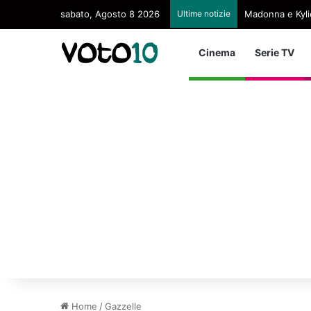
sabato, Agosto 8 2026
Ultime notizie
Madonna e Kyli
Cinema
Serie TV
Home
/
Gazzelle