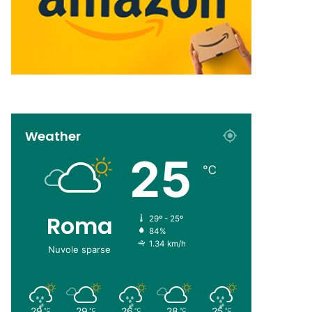
Weather
25
℃
Roma
29º - 25º
84%
1.34 km/h
Nuvole sparse
29
29
26
28
25
℃
℃
℃
℃
℃