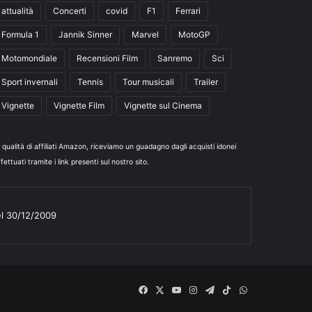
attualità
Concerti
covid
F1
Ferrari
Formula 1
Jannik Sinner
Marvel
MotoGP
Motomondiale
Recensioni Film
Sanremo
Sci
Sport invernali
Tennis
Tour musicali
Trailer
Vignette
Vignette Film
Vignette sul Cinema
n qualità di affiliati Amazon, riceviamo un guadagno dagli acquisti idonei
fettuati tramite i link presenti sul nostro sito.
el 30/12/2009
Facebook
X
You
Instagram
Telegram
TikTok
WhatsApp
Tube