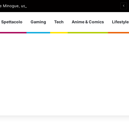
e Minogue, uscito Love Sensation (Afterhours Mix)
Spettacolo
Gaming
Tech
Anime & Comics
Lifestyle