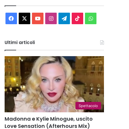
Facebook
X
You
Instagram
Telegram
TikTok
WhatsApp
Tube
Ultimi articoli
Spettacolo
Madonna e Kylie Minogue, uscito
Love Sensation (Afterhours Mix)