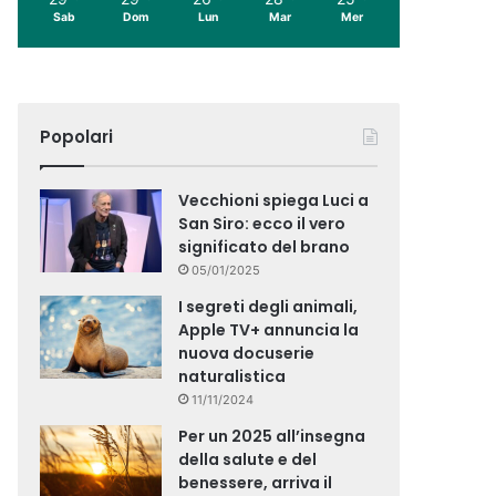
Sab
Dom
Lun
Mar
Mer
Popolari
Vecchioni spiega Luci a
San Siro: ecco il vero
significato del brano
05/01/2025
I segreti degli animali,
Apple TV+ annuncia la
nuova docuserie
naturalistica
11/11/2024
Per un 2025 all’insegna
della salute e del
benessere, arriva il