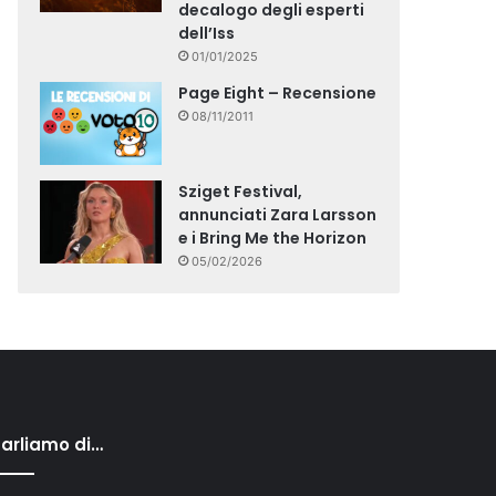
decalogo degli esperti
dell’Iss
01/01/2025
Page Eight – Recensione
08/11/2011
Sziget Festival,
annunciati Zara Larsson
e i Bring Me the Horizon
05/02/2026
arliamo di…