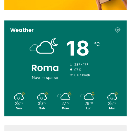
Weather
18
℃
Roma
28º - 17º
97%
0.87 km/h
Nuvole sparse
28
30
27
29
25
℃
℃
℃
℃
℃
Ven
Sab
Dom
Lun
Mar