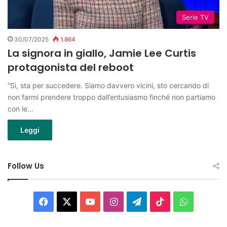
Serie TV
30/07/2025
1.864
La signora in giallo, Jamie Lee Curtis
protagonista del reboot
“Sì, sta per succedere. Siamo davvero vicini, sto cercando di
non farmi prendere troppo dall’entusiasmo finché non partiamo
con le…
Leggi
Follow Us
Facebook
X
You
Instagram
Telegram
TikTok
WhatsAp
Tube