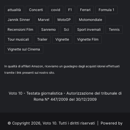
attualità
Concerti
covid
F1
Ferrari
Formula 1
Jannik Sinner
Marvel
MotoGP
Motomondiale
Recensioni Film
Sanremo
Sci
Sport invernali
Tennis
Tour musicali
Trailer
Vignette
Vignette Film
Vignette sul Cinema
In qualità di affiliati Amazon, riceviamo un guadagno dagli acquisti idonei effettuati
tramite i link presenti sul nostro sito.
Voto 10 - Testata giornalistica - Autorizzazione del tribunale di
Roma N° 447/2009 del 30/12/2009
© Copyright 2026, Voto 10. Tutti i diritti riservati | Powered by