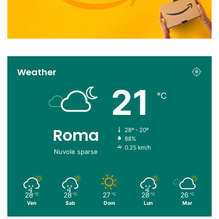
Weather
21
℃
Roma
28º - 20º
88%
0.25 km/h
Nuvole sparse
28
28
27
28
26
℃
℃
℃
℃
℃
Ven
Sab
Dom
Lun
Mar