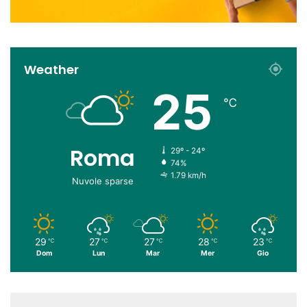
Weather
25
℃
Roma
29º - 24º
74%
1.79 km/h
Nuvole sparse
29
27
27
28
23
℃
℃
℃
℃
℃
Dom
Lun
Mar
Mer
Gio