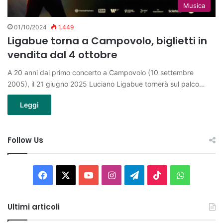
Musica
01/10/2024
1.449
Ligabue torna a Campovolo, biglietti in
vendita dal 4 ottobre
A 20 anni dal primo concerto a Campovolo (10 settembre
2005), il 21 giugno 2025 Luciano Ligabue tornerà sul palco…
Leggi
Follow Us
Facebook
X
You
Instagram
Telegram
TikTok
WhatsAp
Tube
Ultimi articoli