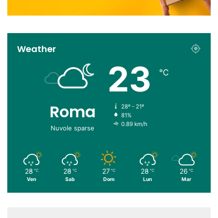
Weather
23
℃
Roma
28º - 21º
81%
0.89 km/h
Nuvole sparse
28
28
27
28
26
℃
℃
℃
℃
℃
Ven
Sab
Dom
Lun
Mar