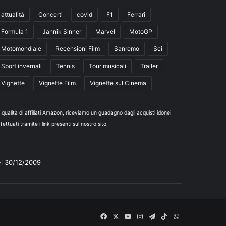
attualità
Concerti
covid
F1
Ferrari
Formula 1
Jannik Sinner
Marvel
MotoGP
Motomondiale
Recensioni Film
Sanremo
Sci
Sport invernali
Tennis
Tour musicali
Trailer
Vignette
Vignette Film
Vignette sul Cinema
n qualità di affiliati Amazon, riceviamo un guadagno dagli acquisti idonei
fettuati tramite i link presenti sul nostro sito.
el 30/12/2009
Facebook
X
You
Instagram
Telegram
TikTok
WhatsApp