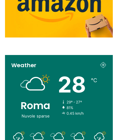
Weather
28
℃
Roma
29º - 27º
81%
0.45 km/h
Nuvole sparse