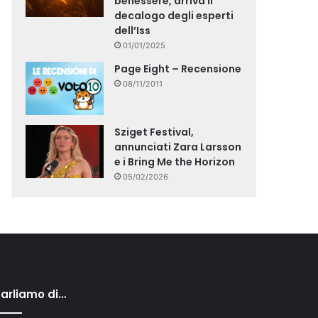
benessere, arriva il
decalogo degli esperti
dell’Iss
01/01/2025
Page Eight – Recensione
08/11/2011
Sziget Festival,
annunciati Zara Larsson
e i Bring Me the Horizon
05/02/2026
arliamo di…