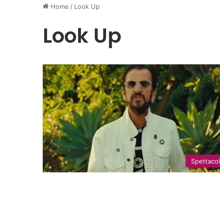
Home
/
Look Up
Look Up
Spettaco