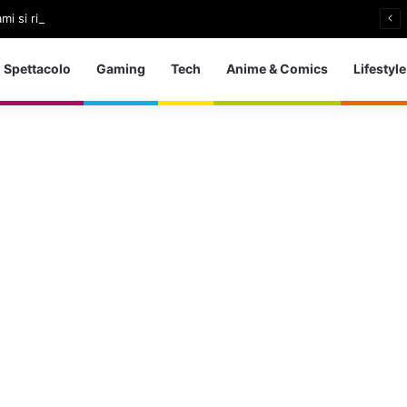
i si ritira: So che è arrivato il momento giusto
Spettacolo
Gaming
Tech
Anime & Comics
Lifestyle