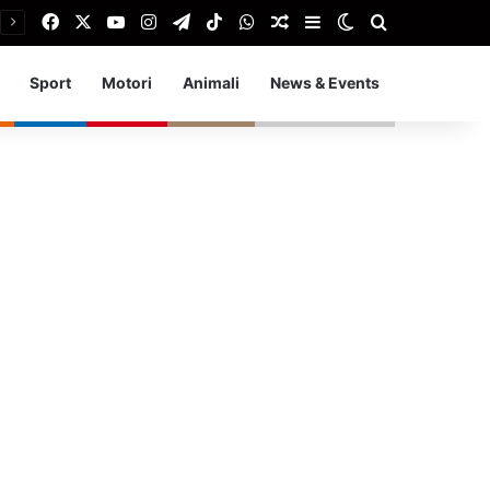
Facebook
X
You Tube
Instagram
Telegram
TikTok
WhatsApp
Articolo Random
Barra laterale
Cambia aspetto
Cerca
Sport
Motori
Animali
News & Events