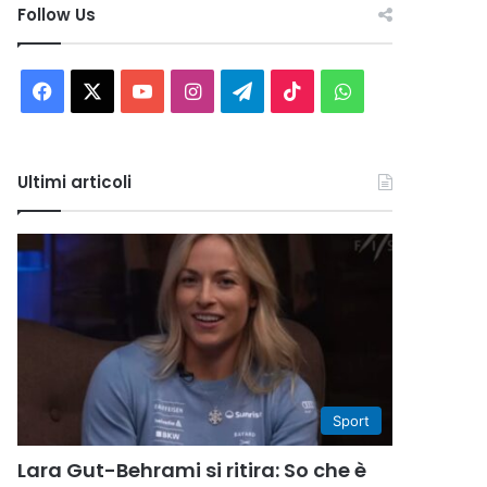
Follow Us
Facebook
X
You
Instagram
Telegram
TikTok
WhatsApp
Tube
Ultimi articoli
Sport
Lara Gut-Behrami si ritira: So che è