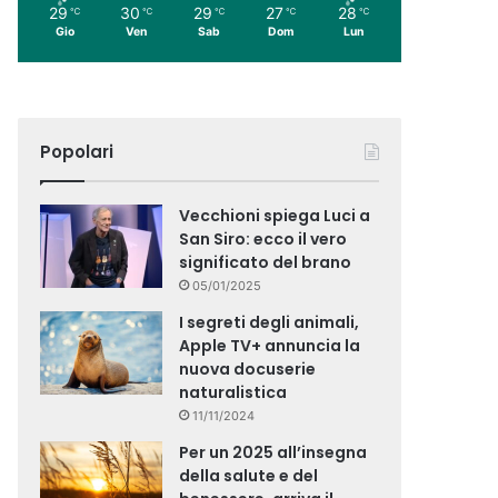
29
30
29
27
28
℃
℃
℃
℃
℃
Gio
Ven
Sab
Dom
Lun
Popolari
Vecchioni spiega Luci a
San Siro: ecco il vero
significato del brano
05/01/2025
I segreti degli animali,
Apple TV+ annuncia la
nuova docuserie
naturalistica
11/11/2024
Per un 2025 all’insegna
della salute e del