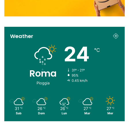
Weather
24
℃
Roma
31º - 21º
95%
0.45 km/h
Pioggia
31
26
26
27
27
℃
℃
℃
℃
℃
Sab
Dom
Lun
Mar
Mer