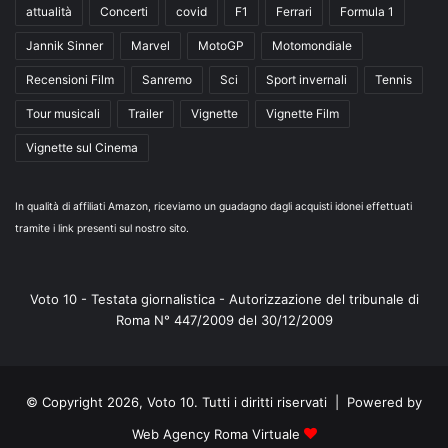
attualità
Concerti
covid
F1
Ferrari
Formula 1
Jannik Sinner
Marvel
MotoGP
Motomondiale
Recensioni Film
Sanremo
Sci
Sport invernali
Tennis
Tour musicali
Trailer
Vignette
Vignette Film
Vignette sul Cinema
In qualità di affiliati Amazon, riceviamo un guadagno dagli acquisti idonei effettuati
tramite i link presenti sul nostro sito.
Voto 10 - Testata giornalistica - Autorizzazione del tribunale di
Roma N° 447/2009 del 30/12/2009
© Copyright 2026, Voto 10. Tutti i diritti riservati | Powered by
Web Agency Roma Virtuale