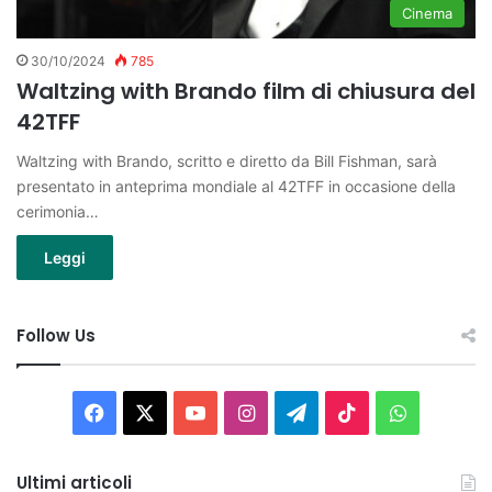
Cinema
30/10/2024
785
Waltzing with Brando film di chiusura del
42TFF
Waltzing with Brando, scritto e diretto da Bill Fishman, sarà
presentato in anteprima mondiale al 42TFF in occasione della
cerimonia…
Leggi
Follow Us
Facebook
X
You
Instagram
Telegram
TikTok
WhatsAp
Tube
Ultimi articoli