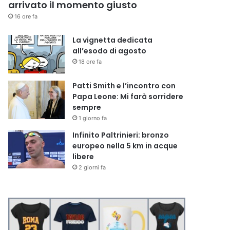
arrivato il momento giusto
16 ore fa
La vignetta dedicata
all’esodo di agosto
18 ore fa
Patti Smith e l’incontro con
Papa Leone: Mi farà sorridere
sempre
1 giorno fa
Infinito Paltrinieri: bronzo
europeo nella 5 km in acque
libere
2 giorni fa