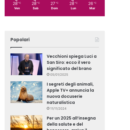
28
28
27
28
26
℃
℃
℃
℃
℃
Ven
Sab
Dom
Lun
Mar
Popolari
Vecchioni spiega Luci a
San Siro: ecco il vero
significato del brano
05/01/2025
I segreti degli animali,
Apple TV+ annuncia la
nuova docuserie
naturalistica
11/11/2024
Per un 2025 all’insegna
della salute e del