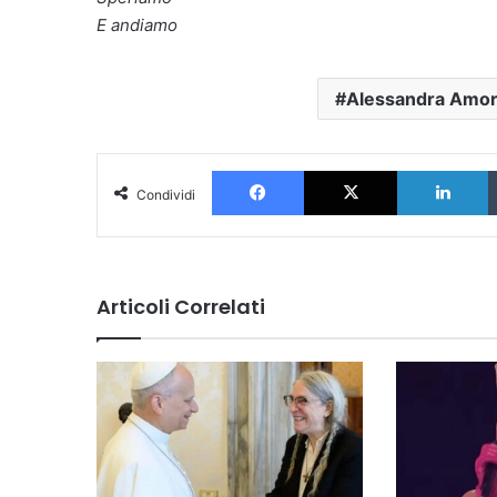
E andiamo
Alessandra Amo
Facebook
X
L
Condividi
Articoli Correlati