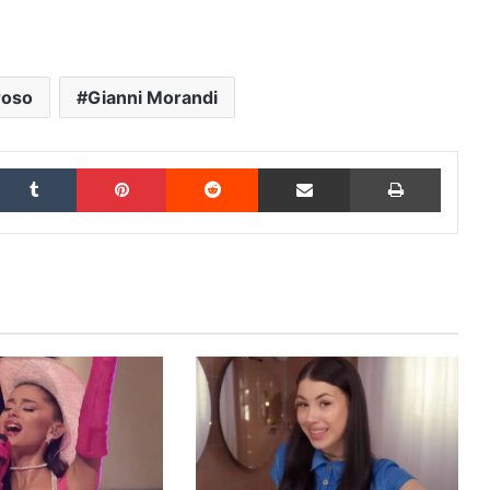
roso
Gianni Morandi
inkedIn
Tumblr
Pinterest
Reddit
Condividi via Email
Stampa