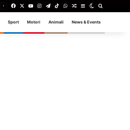
Facebook
X
You Tube
Instagram
Telegram
TikTok
WhatsApp
Articolo Random
Barra laterale
Cambia aspetto
Cerca
Sport
Motori
Animali
News & Events