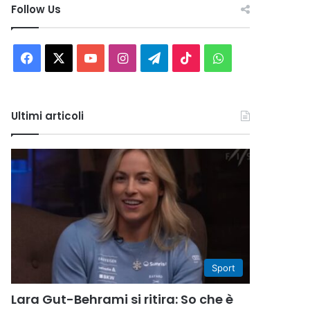
Follow Us
Facebook
X
You
Instagram
Telegram
TikTok
WhatsApp
Tube
Ultimi articoli
Sport
Lara Gut-Behrami si ritira: So che è