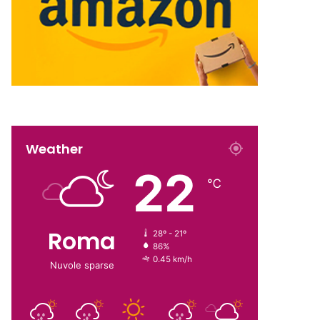
Weather
22
℃
Roma
28º - 21º
86%
0.45 km/h
Nuvole sparse