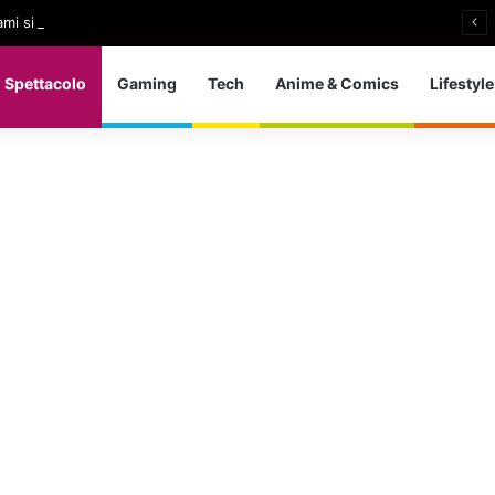
i si ritira: So che è arrivato il momento giusto
Spettacolo
Gaming
Tech
Anime & Comics
Lifestyle