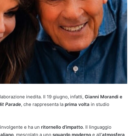
aborazione inedita. Il 19 giugno, infatti,
Gianni Morandi e
it Parade
, che rappresenta la
prima volta
in studio
oinvolgente e ha un
ritornello d’impatto
. Il linguaggio
taliano
, mescolato a uno
sguardo moderno
e all’
atmosfera