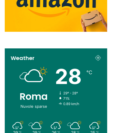
Weather
28
℃
Roma
29º - 28º
71%
0.89 km/h
Nuvole sparse
29
29
26
28
25
℃
℃
℃
℃
℃