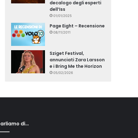
decalogo degli esperti
dell’Iss
01/01/2025
Page Eight – Recensione
08/11/2011
Sziget Festival,
annunciati Zara Larsson
e i Bring Me the Horizon
05/02/2026
arliamo di…