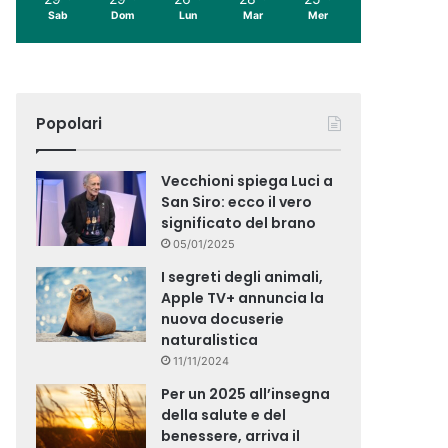
Sab
Dom
Lun
Mar
Mer
Popolari
Vecchioni spiega Luci a
San Siro: ecco il vero
significato del brano
05/01/2025
I segreti degli animali,
Apple TV+ annuncia la
nuova docuserie
naturalistica
11/11/2024
Per un 2025 all’insegna
della salute e del
benessere, arriva il