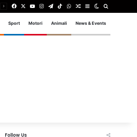
Facebook
X
You Tube
Instagram
Telegram
TikTok
WhatsApp
Articolo Random
Barra laterale
Cambia aspetto
Cerca
Sport
Motori
Animali
News & Events
Follow Us