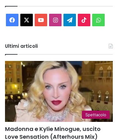
Facebook
X
You
Instagram
Telegram
TikTok
WhatsApp
Tube
Ultimi articoli
Spettacolo
Madonna e Kylie Minogue, uscito
Love Sensation (Afterhours Mix)