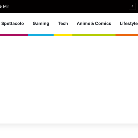
e Minogue, uscito Love Sensation (Afterhours Mix)
Spettacolo
Gaming
Tech
Anime & Comics
Lifestyle