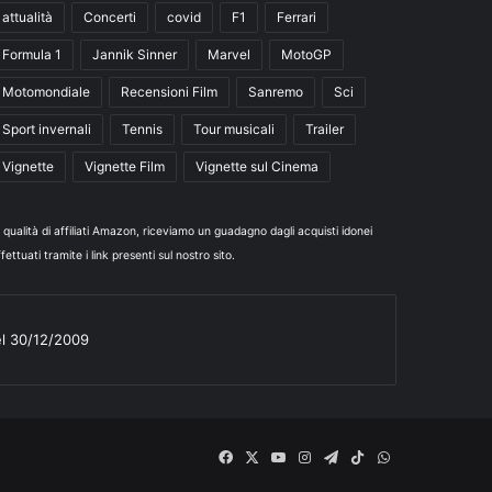
attualità
Concerti
covid
F1
Ferrari
Formula 1
Jannik Sinner
Marvel
MotoGP
Motomondiale
Recensioni Film
Sanremo
Sci
Sport invernali
Tennis
Tour musicali
Trailer
Vignette
Vignette Film
Vignette sul Cinema
n qualità di affiliati Amazon, riceviamo un guadagno dagli acquisti idonei
fettuati tramite i link presenti sul nostro sito.
el 30/12/2009
Facebook
X
You
Instagram
Telegram
TikTok
WhatsApp
Tube