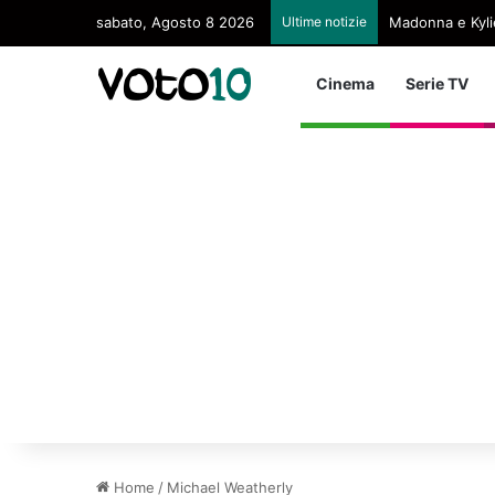
sabato, Agosto 8 2026
Ultime notizie
Madonna e Kyli
Cinema
Serie TV
Home
/
Michael Weatherly