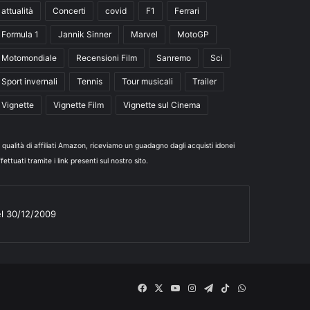
attualità
Concerti
covid
F1
Ferrari
Formula 1
Jannik Sinner
Marvel
MotoGP
Motomondiale
Recensioni Film
Sanremo
Sci
Sport invernali
Tennis
Tour musicali
Trailer
Vignette
Vignette Film
Vignette sul Cinema
n qualità di affiliati Amazon, riceviamo un guadagno dagli acquisti idonei
fettuati tramite i link presenti sul nostro sito.
el 30/12/2009
Facebook
X
You
Instagram
Telegram
TikTok
WhatsApp
Tube