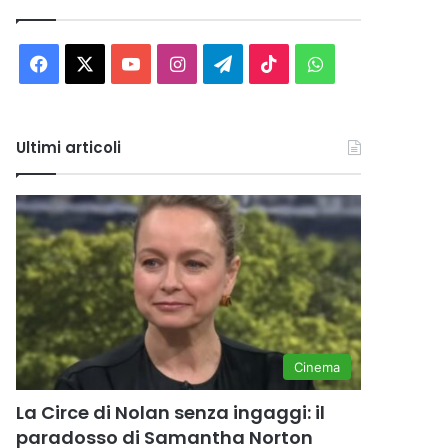
Facebook
X
You
Instagram
Telegram
TikTok
WhatsApp
Tube
Ultimi articoli
Cinema
La Circe di Nolan senza ingaggi: il
paradosso di Samantha Norton