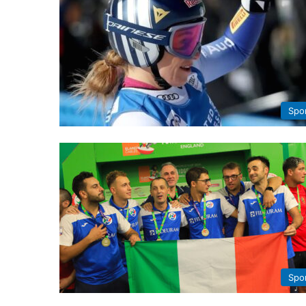
Spo
Spo