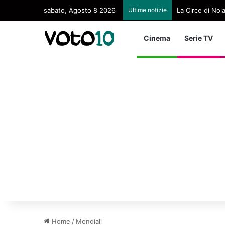
sabato, Agosto 8 2026
Ultime notizie
La Circe di Nol
Cinema
Serie TV
Home
/
Mondiali