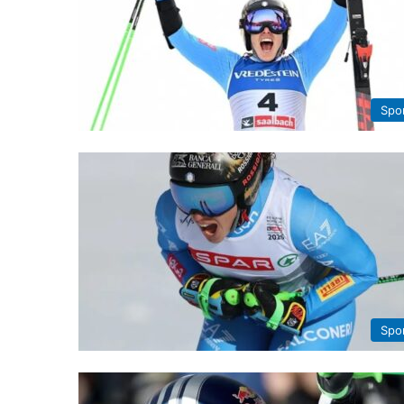
Spo
Spo