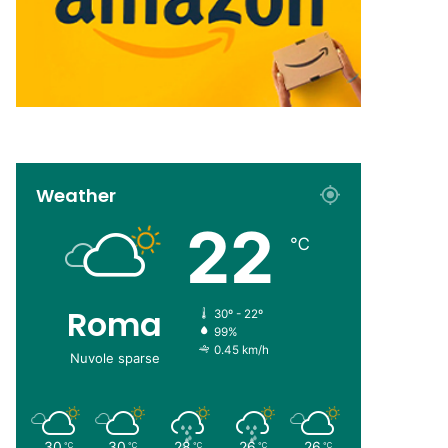
Weather
22
℃
Roma
30º - 22º
99%
0.45 km/h
Nuvole sparse
30
30
28
26
26
℃
℃
℃
℃
℃