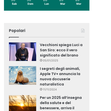
Sab
Dom
Lun
Mar
Mer
Popolari
Vecchioni spiega Luci a
San Siro: ecco il vero
significato del brano
05/01/2025
I segreti degli animali,
Apple TV+ annuncia la
nuova docuserie
naturalistica
11/11/2024
Per un 2025 all’insegna
della salute e del
benessere, arriva il