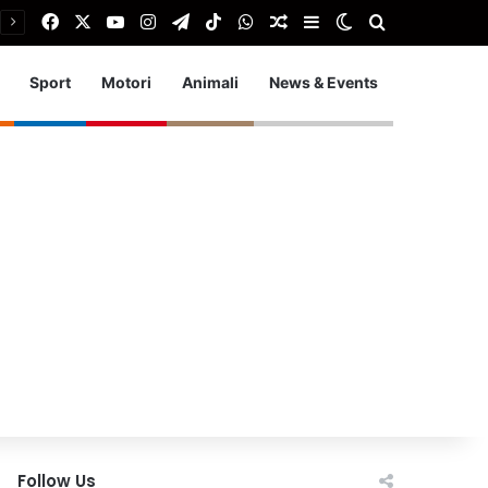
Facebook
X
You Tube
Instagram
Telegram
TikTok
WhatsApp
Articolo Random
Barra laterale
Cambia aspetto
Cerca
Sport
Motori
Animali
News & Events
Follow Us