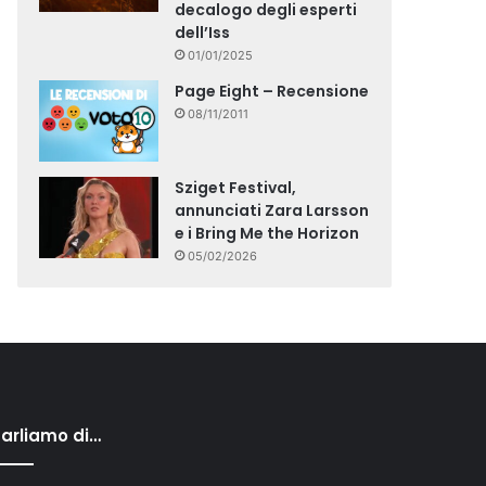
decalogo degli esperti
dell’Iss
01/01/2025
Page Eight – Recensione
08/11/2011
Sziget Festival,
annunciati Zara Larsson
e i Bring Me the Horizon
05/02/2026
arliamo di…