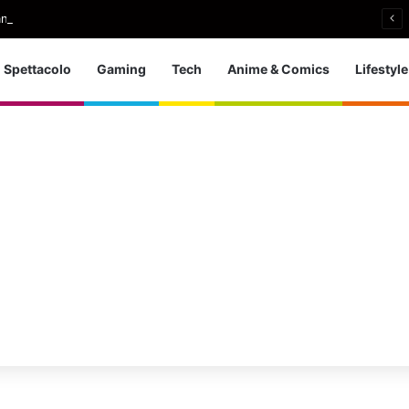
an senza ingaggi: il paradosso di Samantha Norton
Spettacolo
Gaming
Tech
Anime & Comics
Lifestyle