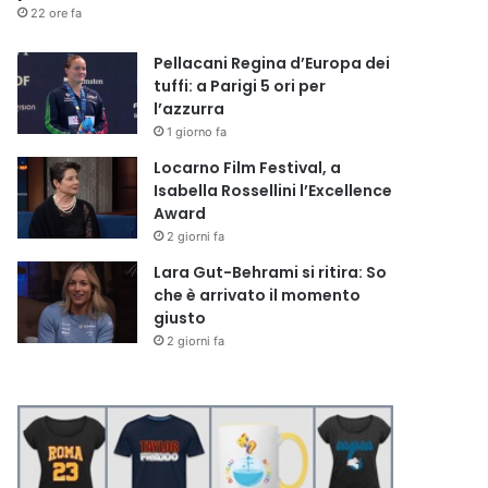
22 ore fa
Pellacani Regina d’Europa dei
tuffi: a Parigi 5 ori per
l’azzurra
1 giorno fa
Locarno Film Festival, a
Isabella Rossellini l’Excellence
Award
2 giorni fa
Lara Gut-Behrami si ritira: So
che è arrivato il momento
giusto
2 giorni fa