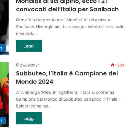
Mondiali di sci alpino, ecco i 21
convocati dell’Italia per Saalbach
Ormai è tutto pronto per i Mondiali di sci alpino a
Saalbach-Hinterglemm. La rassegna iridata si terrà sulle
nevi della…
Leggi
rt
25/09/2024
1.233
Subbuteo, l’Italia è Campione del
Mondo 2024
A Tunbridge Wells, in Inghilterra, l’Italia si conferma
Campione del Mondo di Subbuteo battendo in finale il
Belgio (come nel…
Leggi
rt