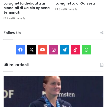
La vignetta dedicata ai
La vignetta di Odissea
Mondiali di Calcio appena
3 settimane fa
terminati
2 settimane fa
Follow Us
Facebook
X
You
Instagram
Telegram
TikTok
WhatsAp
Tube
Ultimi articoli