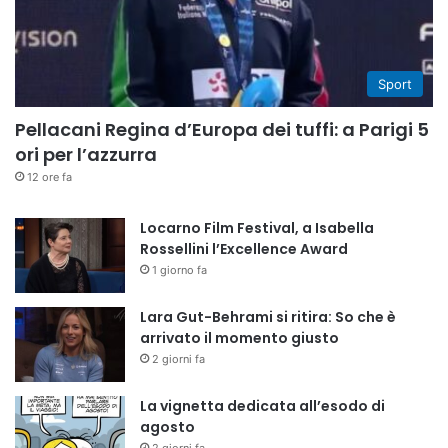
Sport
Pellacani Regina d’Europa dei tuffi: a Parigi 5
ori per l’azzurra
12 ore fa
Locarno Film Festival, a Isabella
Rossellini l’Excellence Award
1 giorno fa
Lara Gut-Behrami si ritira: So che è
arrivato il momento giusto
2 giorni fa
La vignetta dedicata all’esodo di
agosto
2 giorni fa