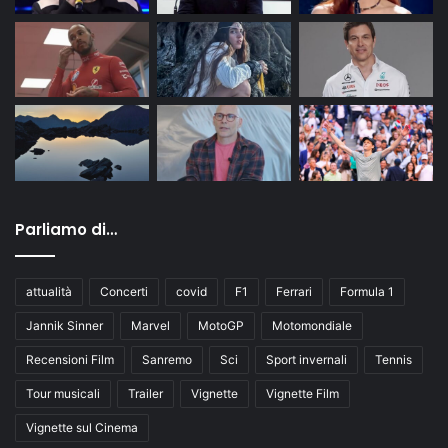
Parliamo di…
attualità
Concerti
covid
F1
Ferrari
Formula 1
Jannik Sinner
Marvel
MotoGP
Motomondiale
Recensioni Film
Sanremo
Sci
Sport invernali
Tennis
Tour musicali
Trailer
Vignette
Vignette Film
Vignette sul Cinema