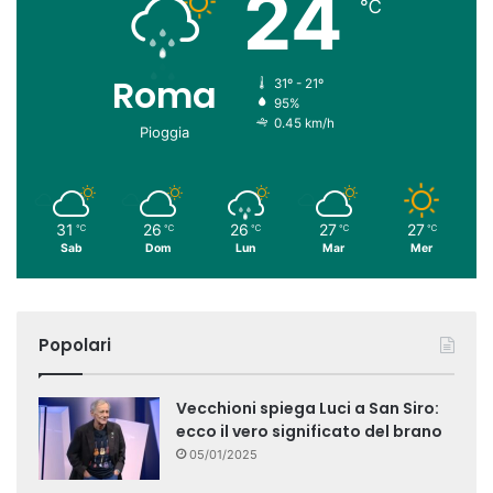
24
℃
Roma
31º - 21º
95%
0.45 km/h
Pioggia
31
26
26
27
27
℃
℃
℃
℃
℃
Sab
Dom
Lun
Mar
Mer
Popolari
Vecchioni spiega Luci a San Siro:
ecco il vero significato del brano
05/01/2025