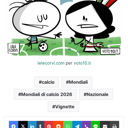
lelecorvi.com
per
voto10.it
calcio
Mondiali
Mondiali di calcio 2026
Nazionale
Vignette
Facebook
X
LinkedIn
Tumblr
Pinterest
Reddit
WhatsApp
Telegram
Viber
Line
Condividi via Email
Stam