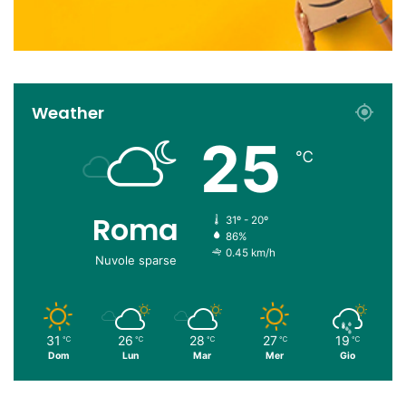
Weather
25
℃
Roma
31º - 20º
86%
0.45 km/h
Nuvole sparse
31
26
28
27
19
℃
℃
℃
℃
℃
Dom
Lun
Mar
Mer
Gio