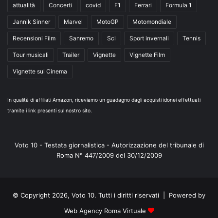
attualità
Concerti
covid
F1
Ferrari
Formula 1
Jannik Sinner
Marvel
MotoGP
Motomondiale
Recensioni Film
Sanremo
Sci
Sport invernali
Tennis
Tour musicali
Trailer
Vignette
Vignette Film
Vignette sul Cinema
In qualità di affiliati Amazon, riceviamo un guadagno dagli acquisti idonei effettuati
tramite i link presenti sul nostro sito.
Voto 10 - Testata giornalistica - Autorizzazione del tribunale di
Roma N° 447/2009 del 30/12/2009
© Copyright 2026, Voto 10. Tutti i diritti riservati | Powered by
Web Agency Roma Virtuale