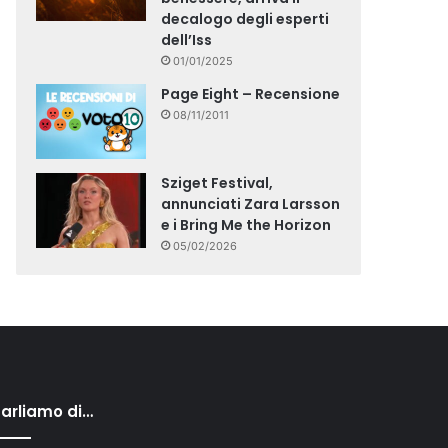
decalogo degli esperti
dell’Iss
01/01/2025
Page Eight – Recensione
08/11/2011
Sziget Festival,
annunciati Zara Larsson
e i Bring Me the Horizon
05/02/2026
arliamo di…