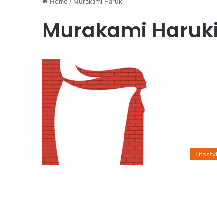
Home
/
Murakami Haruki
Murakami Haruk
Lifesty