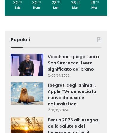
30
30
28
26
26
℃
℃
℃
℃
℃
Sab
Dom
Lun
Mar
Mer
Popolari
Vecchioni spiega Luci a
San Siro: ecco il vero
significato del brano
05/01/2025
I segreti degli animali,
Apple TV+ annuncia la
nuova docuserie
naturalistica
11/11/2024
Per un 2025 all’insegna
della salute e del
benessere, arriva il