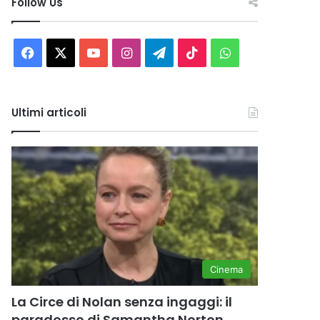
Follow Us
Facebook
X
You
Instagram
Telegram
TikTok
WhatsApp
Tube
Ultimi articoli
Cinema
La Circe di Nolan senza ingaggi: il
paradosso di Samantha Norton