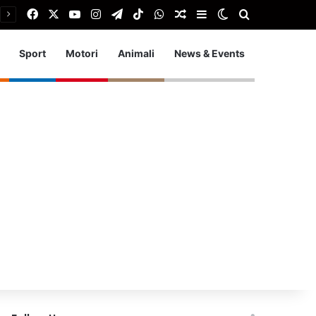
Facebook
X
You Tube
Instagram
Telegram
TikTok
WhatsApp
Articolo Random
Barra laterale
Cambia aspetto
Cerca
Sport
Motori
Animali
News & Events