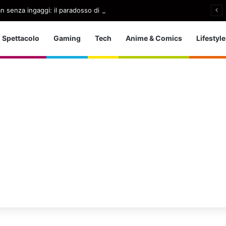
an senza ingaggi: il paradosso di Samantha Norton
Spettacolo
Gaming
Tech
Anime & Comics
Lifestyle