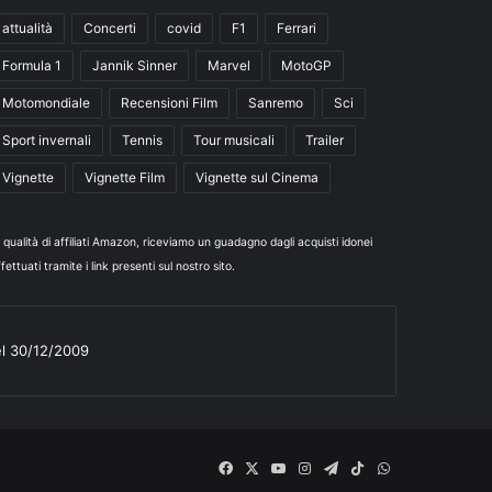
attualità
Concerti
covid
F1
Ferrari
Formula 1
Jannik Sinner
Marvel
MotoGP
Motomondiale
Recensioni Film
Sanremo
Sci
Sport invernali
Tennis
Tour musicali
Trailer
Vignette
Vignette Film
Vignette sul Cinema
n qualità di affiliati Amazon, riceviamo un guadagno dagli acquisti idonei
fettuati tramite i link presenti sul nostro sito.
el 30/12/2009
Facebook
X
You
Instagram
Telegram
TikTok
WhatsApp