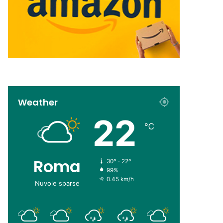
Weather
22
℃
Roma
30º - 22º
99%
0.45 km/h
Nuvole sparse