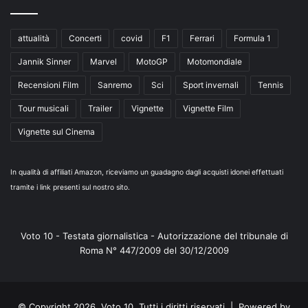
attualità
Concerti
covid
F1
Ferrari
Formula 1
Jannik Sinner
Marvel
MotoGP
Motomondiale
Recensioni Film
Sanremo
Sci
Sport invernali
Tennis
Tour musicali
Trailer
Vignette
Vignette Film
Vignette sul Cinema
In qualità di affiliati Amazon, riceviamo un guadagno dagli acquisti idonei effettuati
tramite i link presenti sul nostro sito.
Voto 10 - Testata giornalistica - Autorizzazione del tribunale di
Roma N° 447/2009 del 30/12/2009
© Copyright 2026, Voto 10. Tutti i diritti riservati | Powered by