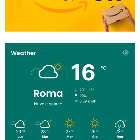
Weather
16
℃
Roma
29º - 15º
90%
0.89 km/h
Nuvole sparse
29
28
27
26
23
℃
℃
℃
℃
℃
Lun
Mar
Mer
Gio
Ven