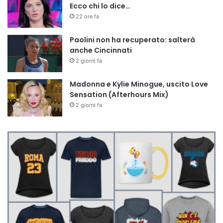
Ecco chi lo dice…
22 ore fa
Paolini non ha recuperato: salterà
anche Cincinnati
2 giorni fa
Madonna e Kylie Minogue, uscito Love
Sensation (Afterhours Mix)
2 giorni fa