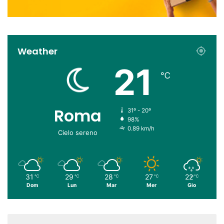
Weather
21
℃
Roma
31º - 20º
98%
0.89 km/h
Cielo sereno
31
29
28
27
22
℃
℃
℃
℃
℃
Dom
Lun
Mar
Mer
Gio