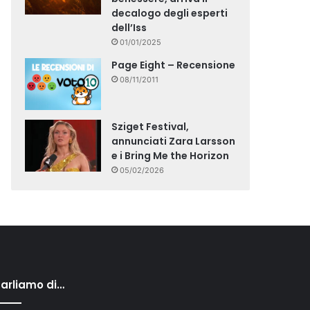
decalogo degli esperti
dell’Iss
01/01/2025
Page Eight – Recensione
08/11/2011
Sziget Festival,
annunciati Zara Larsson
e i Bring Me the Horizon
05/02/2026
arliamo di…