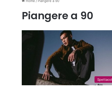
Home
/
Piangere a 90
Piangere a 90
Spettaco