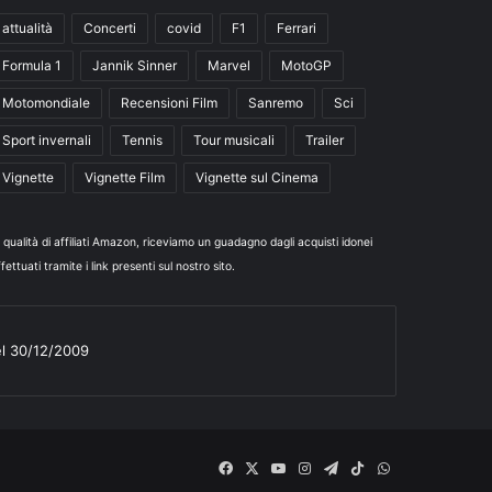
attualità
Concerti
covid
F1
Ferrari
Formula 1
Jannik Sinner
Marvel
MotoGP
Motomondiale
Recensioni Film
Sanremo
Sci
Sport invernali
Tennis
Tour musicali
Trailer
Vignette
Vignette Film
Vignette sul Cinema
n qualità di affiliati Amazon, riceviamo un guadagno dagli acquisti idonei
fettuati tramite i link presenti sul nostro sito.
el 30/12/2009
Facebook
X
You
Instagram
Telegram
TikTok
WhatsApp