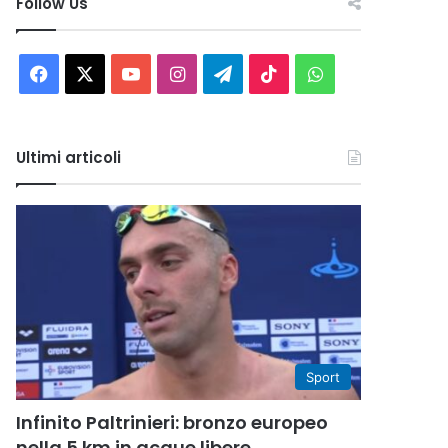
Follow Us
Facebook
X
You
Instagram
Telegram
TikTok
WhatsApp
Tube
Ultimi articoli
Sport
Infinito Paltrinieri: bronzo europeo
nella 5 km in acque libere