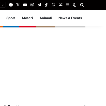
Facebook
X
You Tube
Instagram
Telegram
TikTok
WhatsApp
Articolo Random
Barra laterale
Cambia aspetto
Cerca
Sport
Motori
Animali
News & Events