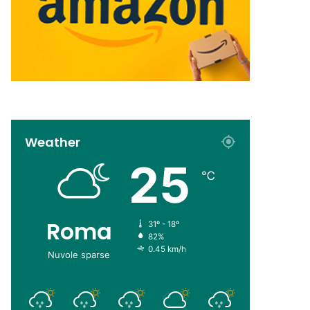
Weather
25
℃
Roma
31º - 18º
82%
0.45 km/h
Nuvole sparse