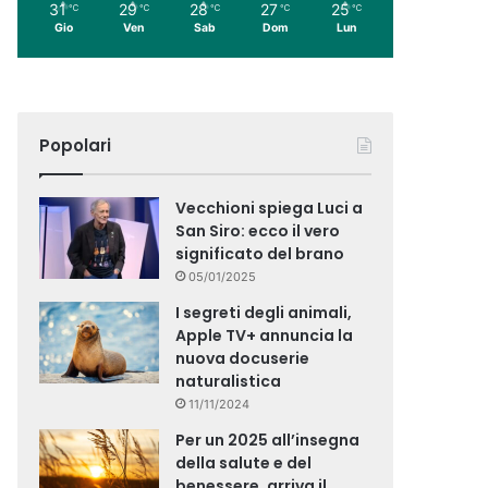
31
29
28
27
25
℃
℃
℃
℃
℃
Gio
Ven
Sab
Dom
Lun
Popolari
Vecchioni spiega Luci a
San Siro: ecco il vero
significato del brano
05/01/2025
I segreti degli animali,
Apple TV+ annuncia la
nuova docuserie
naturalistica
11/11/2024
Per un 2025 all’insegna
della salute e del
benessere, arriva il