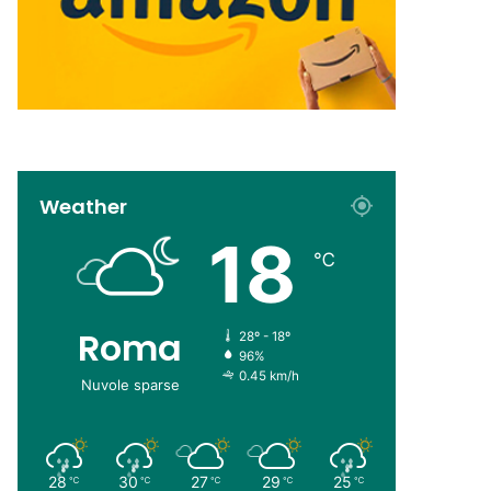
Weather
18
℃
Roma
28º - 18º
96%
0.45 km/h
Nuvole sparse
28
30
27
29
25
℃
℃
℃
℃
℃