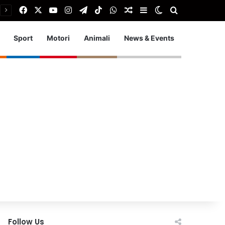
Facebook
X
You Tube
Instagram
Telegram
TikTok
WhatsApp
Articolo Random
Barra laterale
Cambia aspetto
Cerca
Sport
Motori
Animali
News & Events
Follow Us