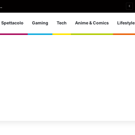
i si ritira: So che è arrivato il momento giusto
Spettacolo
Gaming
Tech
Anime & Comics
Lifestyle