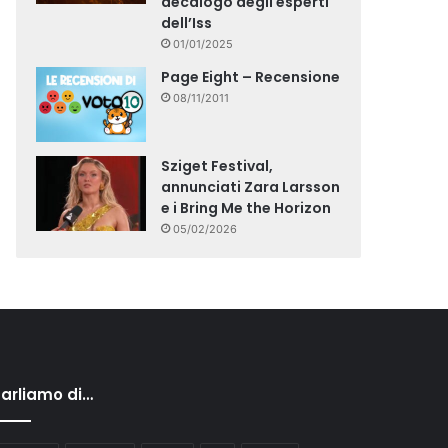
decalogo degli esperti
dell’Iss
01/01/2025
Page Eight – Recensione
08/11/2011
Sziget Festival,
annunciati Zara Larsson
e i Bring Me the Horizon
05/02/2026
arliamo di…