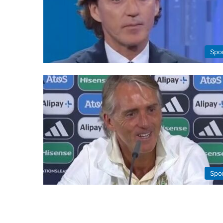
Spo
Spo