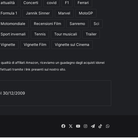
attualità
Concerti
covid
F1
Ferrari
Formula 1
Jannik Sinner
Marvel
MotoGP
Motomondiale
Recensioni Film
Sanremo
Sci
Sport invernali
Tennis
Tour musicali
Trailer
Vignette
Vignette Film
Vignette sul Cinema
n qualità di affiliati Amazon, riceviamo un guadagno dagli acquisti idonei
fettuati tramite i link presenti sul nostro sito.
el 30/12/2009
Facebook
X
You
Instagram
Telegram
TikTok
WhatsApp
Tube