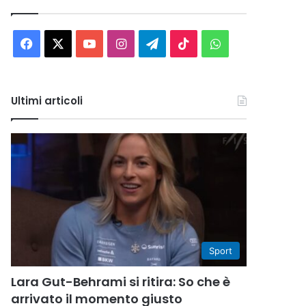
Facebook
X
You
Instagram
Telegram
TikTok
WhatsApp
Tube
Ultimi articoli
Sport
Lara Gut-Behrami si ritira: So che è
arrivato il momento giusto