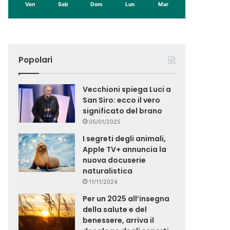
Ven
Sab
Dom
Lun
Mar
Popolari
Vecchioni spiega Luci a
San Siro: ecco il vero
significato del brano
05/01/2025
I segreti degli animali,
Apple TV+ annuncia la
nuova docuserie
naturalistica
11/11/2024
Per un 2025 all’insegna
della salute e del
benessere, arriva il