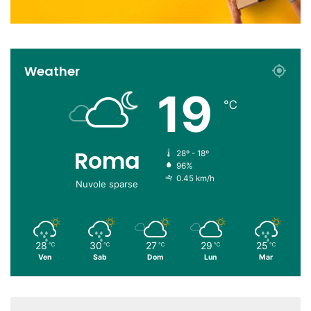
Weather
19
℃
Roma
28º - 18º
96%
0.45 km/h
Nuvole sparse
28
30
27
29
25
℃
℃
℃
℃
℃
Ven
Sab
Dom
Lun
Mar