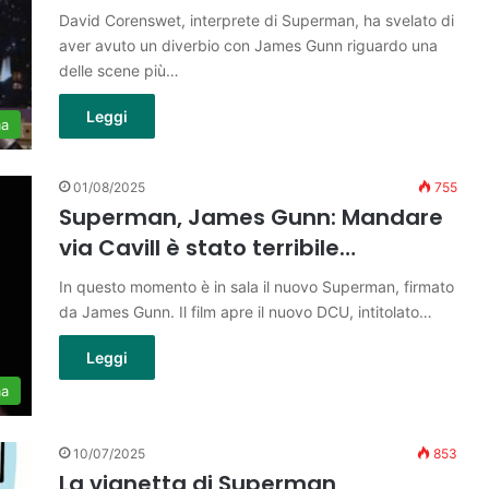
David Corenswet, interprete di Superman, ha svelato di
aver avuto un diverbio con James Gunn riguardo una
delle scene più…
Leggi
ma
01/08/2025
755
Superman, James Gunn: Mandare
via Cavill è stato terribile…
In questo momento è in sala il nuovo Superman, firmato
da James Gunn. Il film apre il nuovo DCU, intitolato…
Leggi
ma
10/07/2025
853
La vignetta di Superman