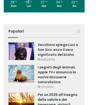
29
28
27
24
22
℃
℃
℃
℃
℃
Dom
Lun
Mar
Mer
Gio
Popolari
Vecchioni spiega Luci a
San Siro: ecco il vero
significato del brano
05/01/2025
I segreti degli animali,
Apple TV+ annuncia la
nuova docuserie
naturalistica
11/11/2024
Per un 2025 all’insegna
della salute e del
benessere, arriva il