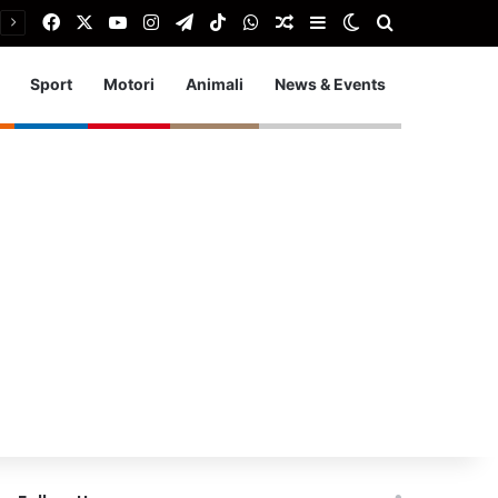
Facebook
X
You Tube
Instagram
Telegram
TikTok
WhatsApp
Articolo Random
Barra laterale
Cambia aspetto
Cerca
Sport
Motori
Animali
News & Events