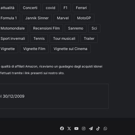
attualità
Concerti
covid
F1
Ferrari
Formula 1
Jannik Sinner
Marvel
MotoGP
Motomondiale
Recensioni Film
Sanremo
Sci
Sport invernali
Tennis
Tour musicali
Trailer
Vignette
Vignette Film
Vignette sul Cinema
n qualità di affiliati Amazon, riceviamo un guadagno dagli acquisti idonei
fettuati tramite i link presenti sul nostro sito.
el 30/12/2009
Facebook
X
You
Instagram
Telegram
TikTok
WhatsApp