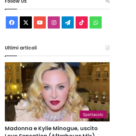
Follow Us
Facebook
X
You
Instagram
Telegram
TikTok
WhatsApp
Tube
Ultimi articoli
Spettacolo
Madonna e Kylie Minogue, uscito
Love Sensation (Afterhours Mix)