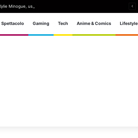
ylie Minogue, uscito Love Sensation (Afterhours Mix)
Spettacolo
Gaming
Tech
Anime & Comics
Lifestyle