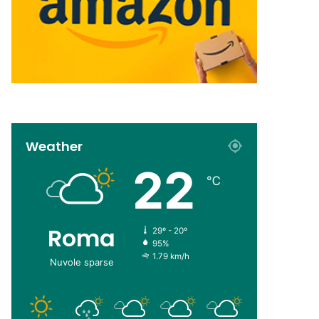
Weather
22
℃
Roma
29º - 20º
95%
1.79 km/h
Nuvole sparse