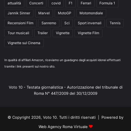
attualità
Concerti
covid
F1
Ferrari
Formula 1
Jannik Sinner
Marvel
MotoGP
Motomondiale
Recensioni Film
Sanremo
Sci
Sport invernali
Tennis
Tour musicali
Trailer
Vignette
Vignette Film
Vignette sul Cinema
In qualità di affiliati Amazon, riceviamo un guadagno dagli acquisti idonei effettuati
tramite i link presenti sul nostro sito.
Voto 10 - Testata giornalistica - Autorizzazione del tribunale di
Roma N° 447/2009 del 30/12/2009
© Copyright 2026, Voto 10. Tutti i diritti riservati | Powered by
Web Agency Roma Virtuale