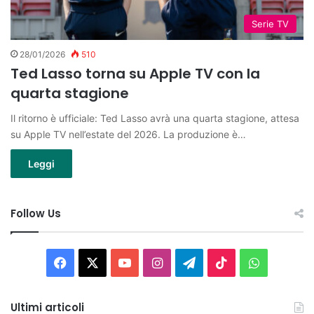
Serie TV
28/01/2026
510
Ted Lasso torna su Apple TV con la
quarta stagione
Il ritorno è ufficiale: Ted Lasso avrà una quarta stagione, attesa
su Apple TV nell’estate del 2026. La produzione è…
Leggi
Follow Us
Facebook
X
You
Instagram
Telegram
TikTok
WhatsAp
Tube
Ultimi articoli