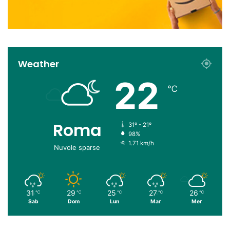
Weather
22
℃
Roma
31º - 21º
98%
1.71 km/h
Nuvole sparse
31
29
25
27
26
℃
℃
℃
℃
℃
Sab
Dom
Lun
Mar
Mer