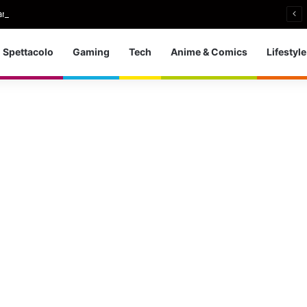
i si ritira: So che è arrivato il momento giusto
Spettacolo
Gaming
Tech
Anime & Comics
Lifestyle