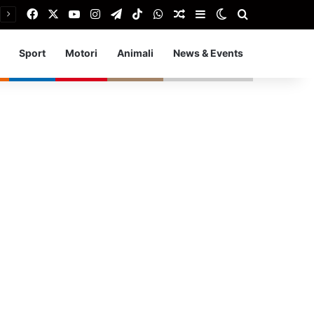
Facebook
X
You Tube
Instagram
Telegram
TikTok
WhatsApp
Articolo Random
Barra laterale
Cambia aspetto
Cerca
Sport
Motori
Animali
News & Events