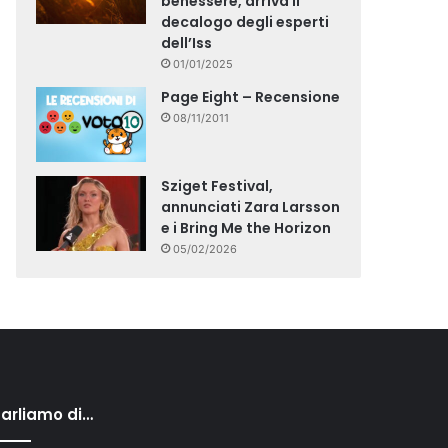
benessere, arriva il
decalogo degli esperti
dell’Iss
01/01/2025
Page Eight – Recensione
08/11/2011
Sziget Festival,
annunciati Zara Larsson
e i Bring Me the Horizon
05/02/2026
arliamo di…