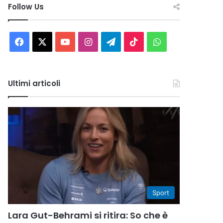
Follow Us
Facebook
X
You
Instagram
Telegram
TikTok
WhatsApp
Tube
Ultimi articoli
Sport
Lara Gut-Behrami si ritira: So che è