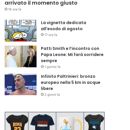
arrivato il momento giusto
16 ore fa
La vignetta dedicata
all’esodo di agosto
17 ore fa
Patti Smith e l’incontro con
Papa Leone: Mi farà sorridere
sempre
1 giorno fa
Infinito Paltrinieri: bronzo
europeo nella 5 km in acque
libere
2 giorni fa