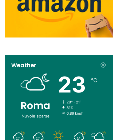
Weather
23
℃
Roma
28º - 21º
81%
0.89 km/h
Nuvole sparse