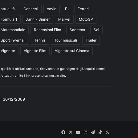
attualità
Concerti
covid
F1
Ferrari
Formula 1
Jannik Sinner
Marvel
MotoGP
Motomondiale
Recensioni Film
Sanremo
Sci
Sport invernali
Tennis
Tour musicali
Trailer
Vignette
Vignette Film
Vignette sul Cinema
n qualità di affiliati Amazon, riceviamo un guadagno dagli acquisti idonei
fettuati tramite i link presenti sul nostro sito.
el 30/12/2009
Facebook
X
You
Instagram
Telegram
TikTok
WhatsApp