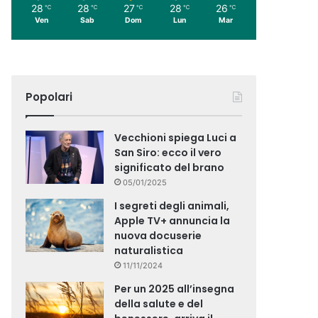
28
28
27
28
26
℃
℃
℃
℃
℃
Ven
Sab
Dom
Lun
Mar
Popolari
Vecchioni spiega Luci a
San Siro: ecco il vero
significato del brano
05/01/2025
I segreti degli animali,
Apple TV+ annuncia la
nuova docuserie
naturalistica
11/11/2024
Per un 2025 all’insegna
della salute e del