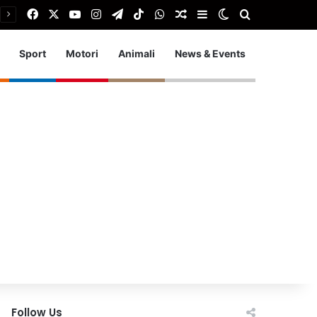
Facebook
X
You Tube
Instagram
Telegram
TikTok
WhatsApp
Articolo Random
Barra laterale
Cambia aspetto
Cerca
Sport
Motori
Animali
News & Events
Follow Us