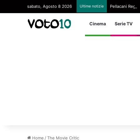
sabato, Agosto 8 2026
Ultime notizie
Pellacani Regina
Cinema
Serie TV
Home
/
The Movie Critic