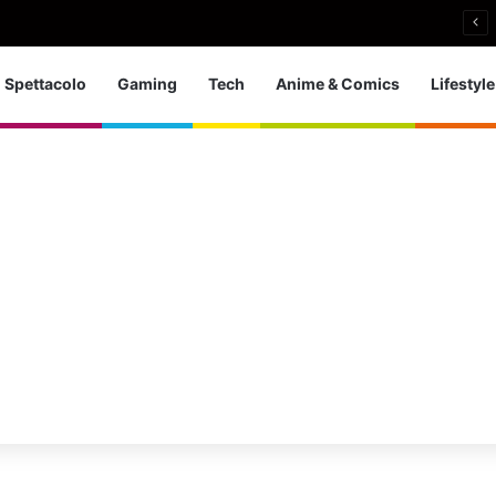
 d’Europa dei tuffi: a Parigi 5 ori per l’azzurra
Spettacolo
Gaming
Tech
Anime & Comics
Lifestyle