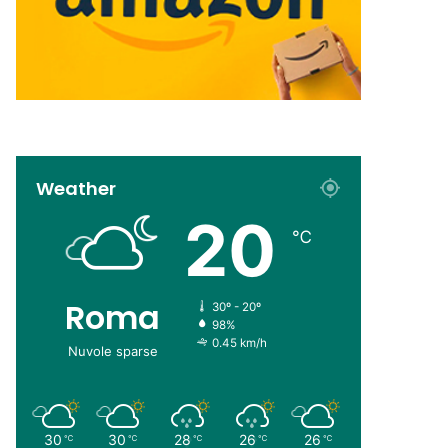
Weather
20
℃
Roma
30º - 20º
98%
0.45 km/h
Nuvole sparse
30
30
28
26
26
℃
℃
℃
℃
℃