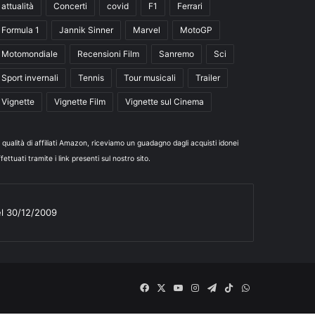
attualità
Concerti
covid
F1
Ferrari
Formula 1
Jannik Sinner
Marvel
MotoGP
Motomondiale
Recensioni Film
Sanremo
Sci
Sport invernali
Tennis
Tour musicali
Trailer
Vignette
Vignette Film
Vignette sul Cinema
n qualità di affiliati Amazon, riceviamo un guadagno dagli acquisti idonei
fettuati tramite i link presenti sul nostro sito.
el 30/12/2009
Facebook
X
You
Instagram
Telegram
TikTok
WhatsApp
Tube