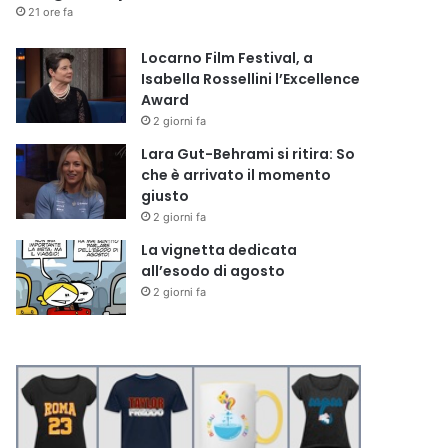
21 ore fa
Locarno Film Festival, a
Isabella Rossellini l’Excellence
Award
2 giorni fa
Lara Gut-Behrami si ritira: So
che è arrivato il momento
giusto
2 giorni fa
La vignetta dedicata
all’esodo di agosto
2 giorni fa