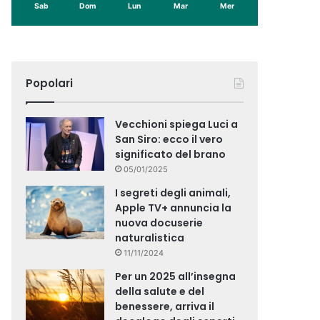
Sab
Dom
Lun
Mar
Mer
Popolari
Vecchioni spiega Luci a
San Siro: ecco il vero
significato del brano
05/01/2025
I segreti degli animali,
Apple TV+ annuncia la
nuova docuserie
naturalistica
11/11/2024
Per un 2025 all’insegna
della salute e del
benessere, arriva il