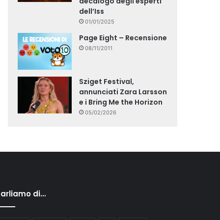
decalogo degli esperti
dell’Iss
01/01/2025
Page Eight – Recensione
08/11/2011
Sziget Festival,
annunciati Zara Larsson
e i Bring Me the Horizon
05/02/2026
arliamo di…