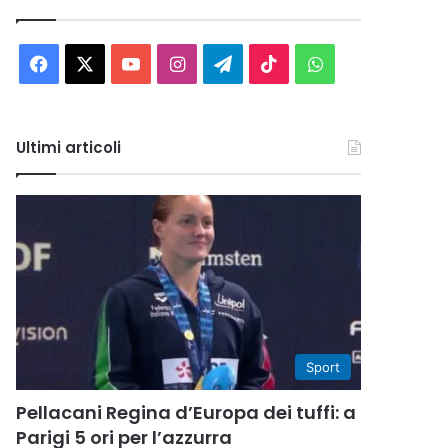
Facebook
X
You
Instagram
Telegram
TikTok
WhatsApp
Tube
Ultimi articoli
Sport
Pellacani Regina d’Europa dei tuffi: a
Parigi 5 ori per l’azzurra