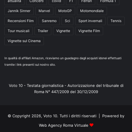
attualità
Concerti
covid
F1
Ferrari
Formula 1
Jannik Sinner
Marvel
MotoGP
Motomondiale
Recensioni Film
Sanremo
Sci
Sport invernali
Tennis
Tour musicali
Trailer
Vignette
Vignette Film
Vignette sul Cinema
In qualità di affiliati Amazon, riceviamo un guadagno dagli acquisti idonei effettuati
tramite i link presenti sul nostro sito.
Voto 10 - Testata giornalistica - Autorizzazione del tribunale di
Roma N° 447/2009 del 30/12/2009
© Copyright 2026, Voto 10. Tutti i diritti riservati | Powered by
Web Agency Roma Virtuale