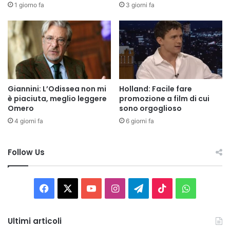
1 giorno fa
3 giorni fa
Giannini: L’Odissea non mi
Holland: Facile fare
è piaciuta, meglio leggere
promozione a film di cui
Omero
sono orgoglioso
4 giorni fa
6 giorni fa
Follow Us
Facebook
X
You
Instagram
Telegram
TikTok
WhatsAp
Tube
Ultimi articoli