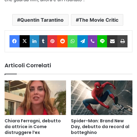
Quentin Tarantino
The Movie Critic
Facebook
X
LinkedIn
Tumblr
Pinterest
Reddit
WhatsApp
Telegram
Viber
Line
Condividi via Email
Stam
Articoli Correlati
Chiara Ferragni, debutto
Spider-Man: Brand New
da attrice in Come
Day, debutto da record al
distruggere l’ex
botteghino