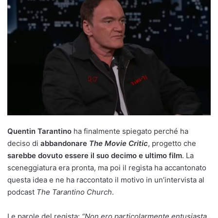
Quentin Tarantino
ha finalmente spiegato perché ha
deciso di
abbandonare
The Movie Critic
, progetto che
sarebbe dovuto essere il suo decimo e ultimo film
. La
sceneggiatura era pronta, ma poi il regista ha accantonato
questa idea e ne ha raccontato il motivo in un’intervista al
podcast
The Tarantino Church
.
Le parole del regista:
“Non ero particolarmente entusiasta