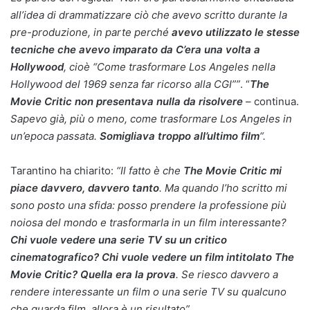
all’idea di drammatizzare ciò che avevo scritto durante la
pre-produzione, in parte perché
avevo utilizzato le stesse
tecniche che avevo imparato da C’era una volta a
Hollywood
, cioè “Come trasformare Los Angeles nella
Hollywood del 1969 senza far ricorso alla CGI””
. “
The
Movie Critic non presentava nulla da risolvere
– continua.
Sapevo già, più o meno, come trasformare Los Angeles in
un’epoca passata.
Somigliava troppo all’ultimo film
“.
Tarantino ha chiarito:
“Il fatto è che
The Movie Critic mi
piace davvero, davvero tanto
. Ma quando l’ho scritto mi
sono posto una sfida: posso prendere la professione più
noiosa del mondo e trasformarla in un film interessante?
Chi vuole vedere una serie TV su un critico
cinematografico? Chi vuole vedere un film intitolato The
Movie Critic? Quella era la prova
. Se riesco davvero a
rendere interessante un film o una serie TV su qualcuno
che guarda film, allora è un risultato”.