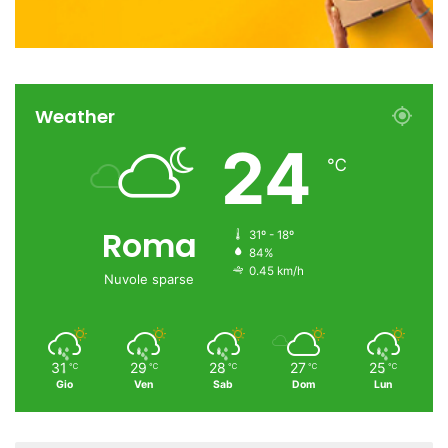
Weather
24
℃
Roma
31º - 18º
84%
0.45 km/h
Nuvole sparse
31
29
28
27
25
℃
℃
℃
℃
℃
Gio
Ven
Sab
Dom
Lun