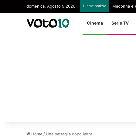
domenica, Agosto 9 2026
Ultime notizie
Madonna e K
Cinema
Serie TV
Home
/
Una battaglia dopo l’altra