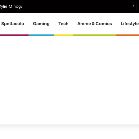
ylie Minogue, uscito Love Sensation (Afterhours Mix)
Spettacolo
Gaming
Tech
Anime & Comics
Lifestyle