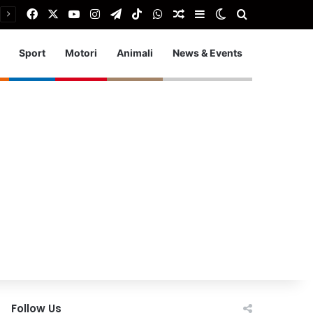
Facebook
X
You Tube
Instagram
Telegram
TikTok
WhatsApp
Articolo Random
Barra laterale
Cambia aspetto
Cerca
Sport
Motori
Animali
News & Events
Follow Us