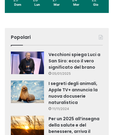
Dom
Lun
Mar
Mer
Gio
Popolari
Vecchioni spiega Luci a
San Siro: ecco il vero
significato del brano
05/01/2025
I segreti degli animali,
Apple TV+ annuncia la
nuova docuserie
naturalistica
11/11/2024
Per un 2025 all’insegna
della salute e del
benessere, arriva il