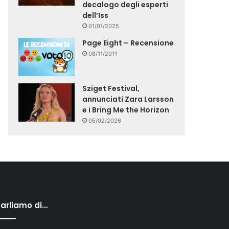
decalogo degli esperti
dell’Iss
01/01/2025
Page Eight – Recensione
08/11/2011
Sziget Festival,
annunciati Zara Larsson
e i Bring Me the Horizon
05/02/2026
arliamo di…