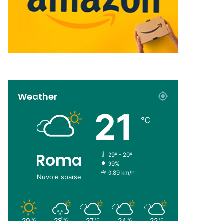
Weather
21
℃
Roma
29º - 20º
99%
0.89 km/h
Nuvole sparse
29
28
27
24
22
℃
℃
℃
℃
℃