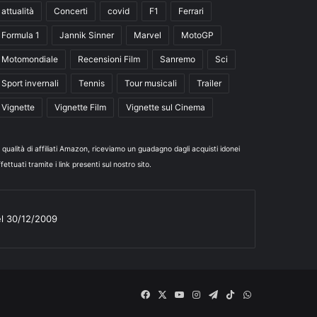
attualità
Concerti
covid
F1
Ferrari
Formula 1
Jannik Sinner
Marvel
MotoGP
Motomondiale
Recensioni Film
Sanremo
Sci
Sport invernali
Tennis
Tour musicali
Trailer
Vignette
Vignette Film
Vignette sul Cinema
n qualità di affiliati Amazon, riceviamo un guadagno dagli acquisti idonei
fettuati tramite i link presenti sul nostro sito.
el 30/12/2009
Facebook
X
You
Instagram
Telegram
TikTok
WhatsApp
Tube