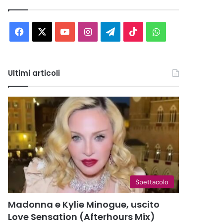
Facebook
X
You
Instagram
Telegram
TikTok
WhatsApp
Tube
Ultimi articoli
Spettacolo
Madonna e Kylie Minogue, uscito
Love Sensation (Afterhours Mix)