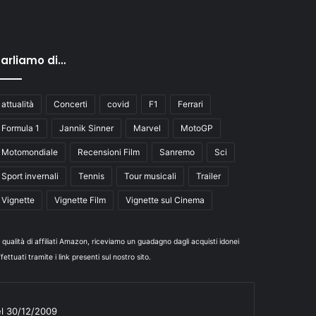
arliamo di…
attualità
Concerti
covid
F1
Ferrari
Formula 1
Jannik Sinner
Marvel
MotoGP
Motomondiale
Recensioni Film
Sanremo
Sci
Sport invernali
Tennis
Tour musicali
Trailer
Vignette
Vignette Film
Vignette sul Cinema
n qualità di affiliati Amazon, riceviamo un guadagno dagli acquisti idonei
fettuati tramite i link presenti sul nostro sito.
el 30/12/2009