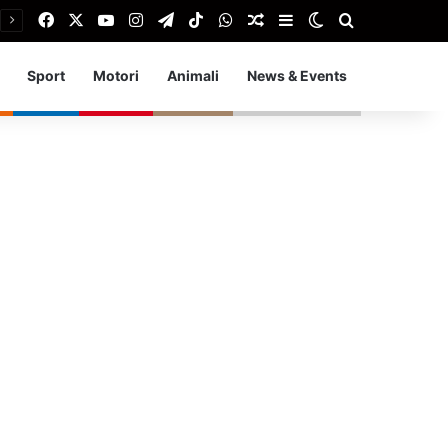
Facebook
X
You Tube
Instagram
Telegram
TikTok
WhatsApp
Articolo Random
Barra laterale
Cambia aspetto
Cerca
Sport
Motori
Animali
News & Events