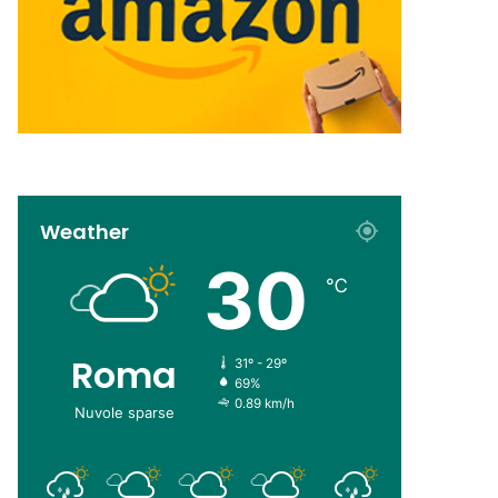
Weather
30
℃
Roma
31º - 29º
69%
0.89 km/h
Nuvole sparse