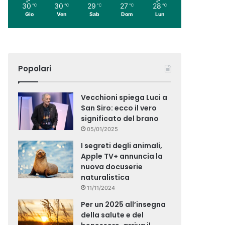
30
30
29
27
28
℃
℃
℃
℃
℃
Gio
Ven
Sab
Dom
Lun
Popolari
Vecchioni spiega Luci a
San Siro: ecco il vero
significato del brano
05/01/2025
I segreti degli animali,
Apple TV+ annuncia la
nuova docuserie
naturalistica
11/11/2024
Per un 2025 all’insegna
della salute e del