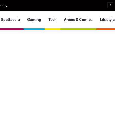
i si ritira: So che è arrivato il momento giusto
Spettacolo
Gaming
Tech
Anime & Comics
Lifestyle