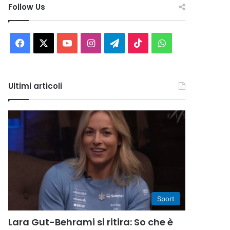
Follow Us
Facebook
X
You
Instagram
Telegram
TikTok
WhatsApp
Tube
Ultimi articoli
Sport
Lara Gut-Behrami si ritira: So che è