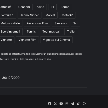
attualità
Concerti
covid
F1
Ferrari
Formula 1
Jannik Sinner
Marvel
MotoGP
Motomondiale
Recensioni Film
Sanremo
Sci
Sport invernali
Tennis
Tour musicali
Trailer
Vignette
Vignette Film
Vignette sul Cinema
n qualità di affiliati Amazon, riceviamo un guadagno dagli acquisti idonei
fettuati tramite i link presenti sul nostro sito.
el 30/12/2009
Facebook
X
You
Instagram
Telegram
TikTok
WhatsApp