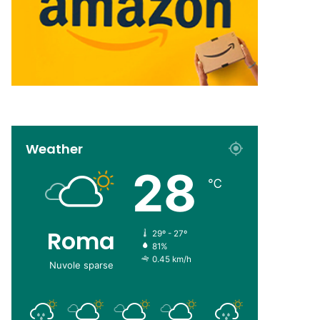
Weather
28
℃
Roma
29º - 27º
81%
0.45 km/h
Nuvole sparse