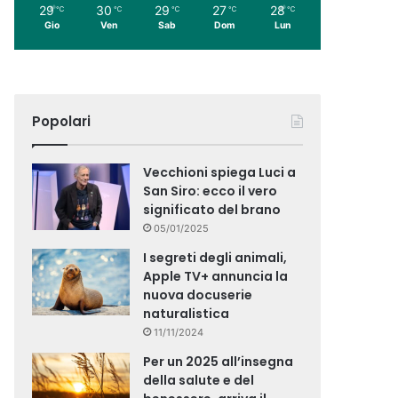
29
30
29
27
28
℃
℃
℃
℃
℃
Gio
Ven
Sab
Dom
Lun
Popolari
Vecchioni spiega Luci a
San Siro: ecco il vero
significato del brano
05/01/2025
I segreti degli animali,
Apple TV+ annuncia la
nuova docuserie
naturalistica
11/11/2024
Per un 2025 all’insegna
della salute e del