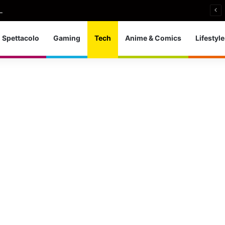
i si ritira: So che è arrivato il momento giusto
Spettacolo
Gaming
Tech
Anime & Comics
Lifestyle