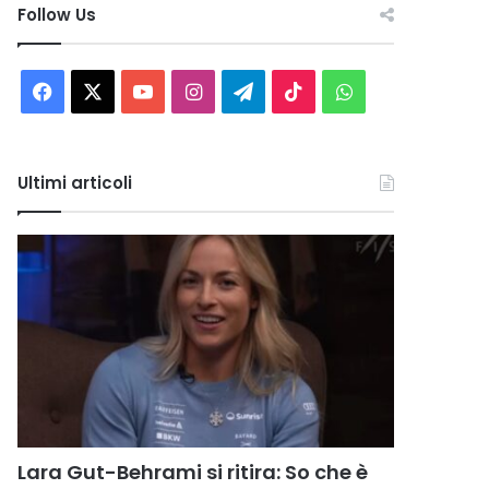
Follow Us
Facebook
X
You
Instagram
Telegram
TikTok
WhatsApp
Tube
Ultimi articoli
Lara Gut-Behrami si ritira: So che è