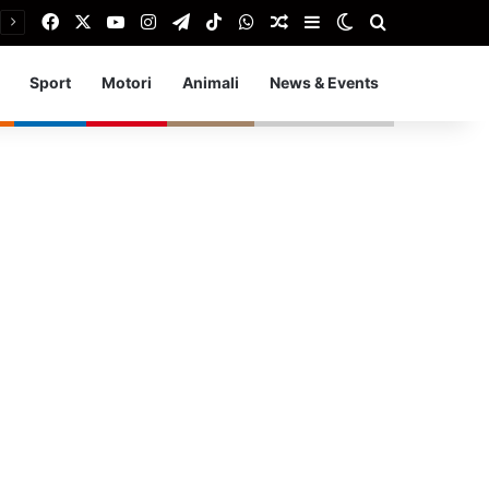
Facebook
X
You Tube
Instagram
Telegram
TikTok
WhatsApp
Articolo Random
Barra laterale
Cambia aspetto
Cerca
Sport
Motori
Animali
News & Events