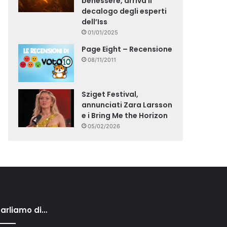
benessere, arriva il
decalogo degli esperti
dell’Iss
01/01/2025
Page Eight – Recensione
08/11/2011
Sziget Festival,
annunciati Zara Larsson
e i Bring Me the Horizon
05/02/2026
arliamo di…