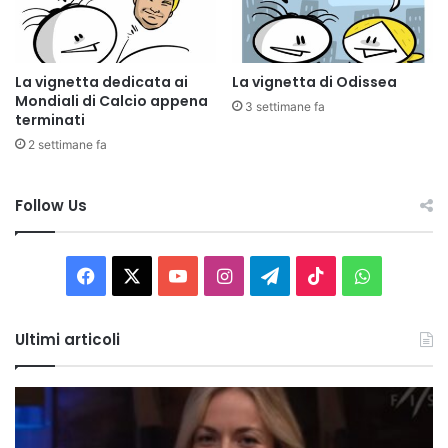
La vignetta dedicata ai
La vignetta di Odissea
Mondiali di Calcio appena
3 settimane fa
terminati
2 settimane fa
Follow Us
Facebook
X
You
Instagram
Telegram
TikTok
WhatsAp
Tube
Ultimi articoli