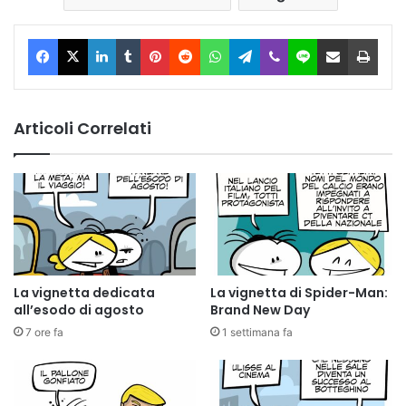
Facebook
X
LinkedIn
Tumblr
Pinterest
Reddit
WhatsApp
Telegram
Viber
Line
Condividi via Email
Stam
Articoli Correlati
La vignetta dedicata
La vignetta di Spider-Man:
all’esodo di agosto
Brand New Day
7 ore fa
1 settimana fa