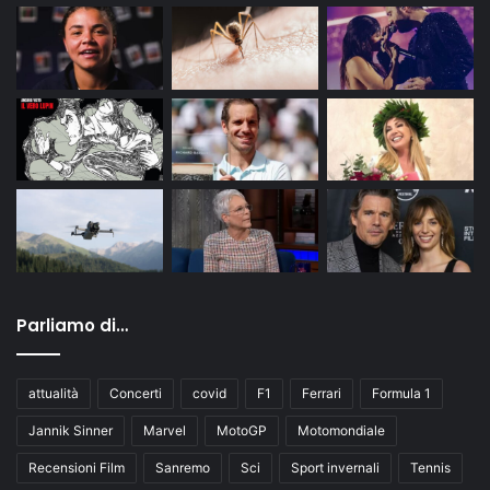
Parliamo di…
attualità
Concerti
covid
F1
Ferrari
Formula 1
Jannik Sinner
Marvel
MotoGP
Motomondiale
Recensioni Film
Sanremo
Sci
Sport invernali
Tennis