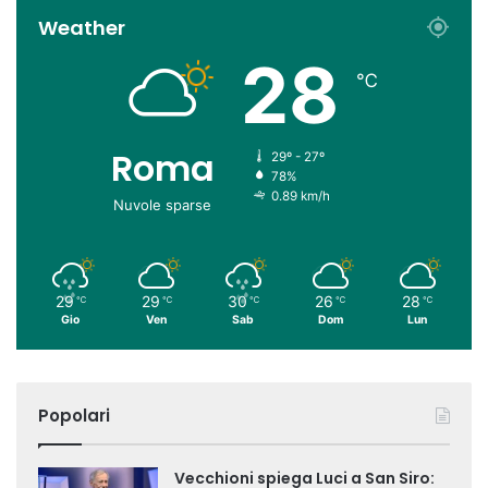
Weather
28
℃
Roma
29º - 27º
78%
0.89 km/h
Nuvole sparse
29
29
30
26
28
℃
℃
℃
℃
℃
Gio
Ven
Sab
Dom
Lun
Popolari
Vecchioni spiega Luci a San Siro: