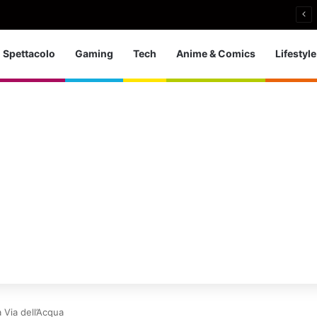
a d’Europa dei tuffi: a Parigi 5 ori per l’azzurra
Spettacolo
Gaming
Tech
Anime & Comics
Lifestyle
a Via dell’Acqua