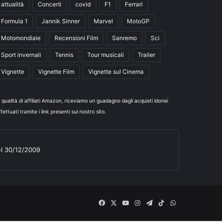
attualità
Concerti
covid
F1
Ferrari
Formula 1
Jannik Sinner
Marvel
MotoGP
Motomondiale
Recensioni Film
Sanremo
Sci
Sport invernali
Tennis
Tour musicali
Trailer
Vignette
Vignette Film
Vignette sul Cinema
n qualità di affiliati Amazon, riceviamo un guadagno dagli acquisti idonei
fettuati tramite i link presenti sul nostro sito.
el 30/12/2009
Facebook
X
You
Instagram
Telegram
TikTok
WhatsApp
Tube