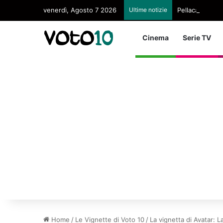
venerdì, Agosto 7 2026
Ultime notizie
Pellacani Regin
Cinema
Serie TV
Home
/
Le Vignette di Voto 10
/
La vignetta di Avatar: L