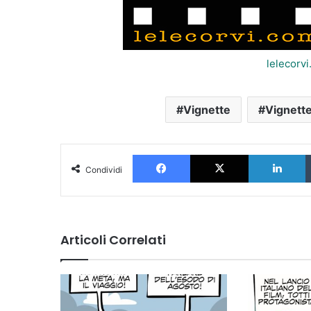
lelecorv
Vignette
Vignette
Facebook
X
L
Condividi
Articoli Correlati