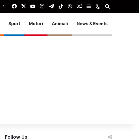
Facebook
X
You Tube
Instagram
Telegram
TikTok
WhatsApp
Articolo Random
Barra laterale
Cambia aspetto
Cerca
Sport
Motori
Animali
News & Events
Follow Us