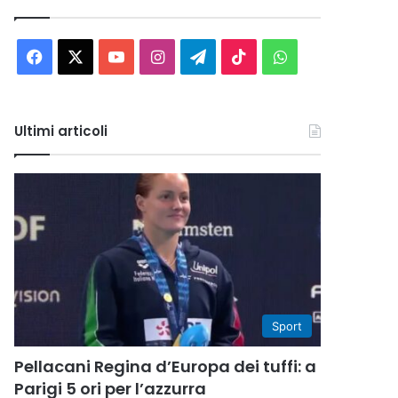
Facebook
X
You
Instagram
Telegram
TikTok
WhatsApp
Tube
Ultimi articoli
Sport
Pellacani Regina d’Europa dei tuffi: a
Parigi 5 ori per l’azzurra