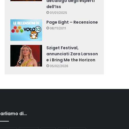
decalogo degli esperti
dell’Iss
01/01/2025
Page Eight – Recensione
08/11/2011
Sziget Festival,
annunciati Zara Larsson
e i Bring Me the Horizon
05/02/2026
arliamo di…