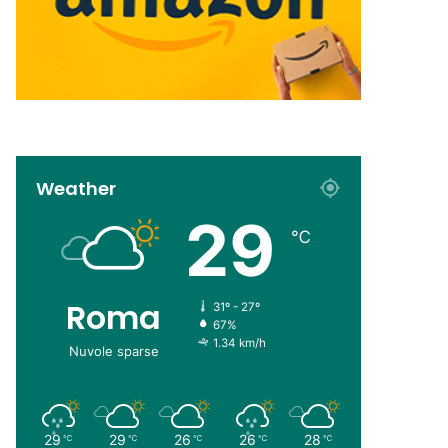
Weather
29
℃
Roma
31º - 27º
67%
1.34 km/h
Nuvole sparse
29
29
26
26
28
℃
℃
℃
℃
℃