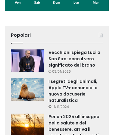
Ven
Sab
Dom
Lun
Mar
Popolari
Vecchioni spiega Luci a
San Siro: ecco il vero
significato del brano
05/01/2025
I segreti degli animali,
Apple TV+ annuncia la
nuova docuserie
naturalistica
11/11/2024
Per un 2025 all’insegna
della salute e del
benessere, arriva il