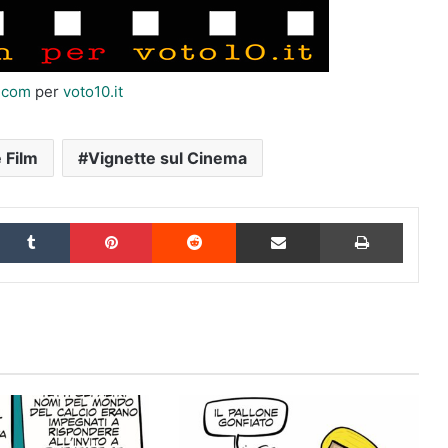
i.com
per
voto10.it
 Film
Vignette sul Cinema
inkedIn
Tumblr
Pinterest
Reddit
Condividi via Email
Stampa