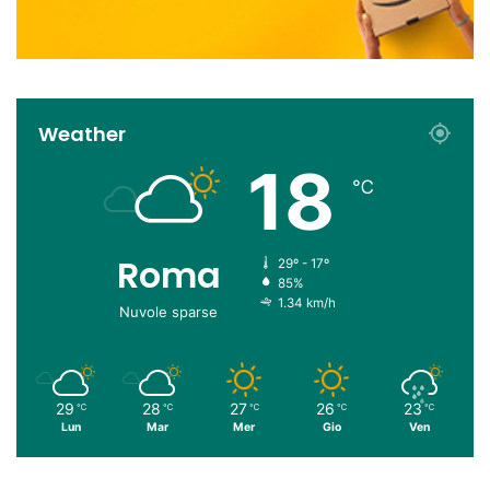
Weather
18
℃
Roma
29º - 17º
85%
1.34 km/h
Nuvole sparse
29
28
27
26
23
℃
℃
℃
℃
℃
Lun
Mar
Mer
Gio
Ven