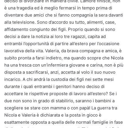
deciso di divorziare in maniera civile. L’amore finisce, non
è una tragedia ed è meglio fermarsi in tempo prima di
diventare due amici che si fanno compagnia la sera davanti
alla televisione. Sono d’accordo su tutto, alimenti, case,
affidamento congiunto dei figli. Proprio quando si sono
decisi a dare la notizia ai loro tre ragazzi, capita ad
entrambi l’opportunità di partire all’estero per l’occasione
lavorativa della vita. Valeria, da brava compagna e amica, è
subito pronta a farsi indietro, ma quando scopre che Nicola
ha una tresca con un’infermiera giovane e carina, non è più
disposta a sacrificarsi, anzi, accetta al volo il suo nuovo
incarico. A chi andrà la custodia dei figli nei sette mesi
durante i quali entrambi i genitori hanno deciso di
accettare le rispettive proposte di lavoro all’estero? Se i
due non sono in grado di stabilirlo, saranno i bambini a
scegliere se stare con mamma o con papà! La guerra tra
Nicola e Valeria è dichiarata e la posta in gioco è
esattamente opposta a quella delle normali famiglie in fase