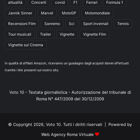
attualità
Concerti
covid
F1
Ferrari
Formula 1
Jannik Sinner
Marvel
MotoGP
Motomondiale
Recensioni Film
Sanremo
Sci
Sport invernali
Tennis
Tour musicali
Trailer
Vignette
Vignette Film
Vignette sul Cinema
In qualità di affiliati Amazon, riceviamo un guadagno dagli acquisti idonei effettuati
tramite i link presenti sul nostro sito.
Voto 10 - Testata giornalistica - Autorizzazione del tribunale di
Roma N° 447/2009 del 30/12/2009
© Copyright 2026, Voto 10. Tutti i diritti riservati | Powered by
Web Agency Roma Virtuale