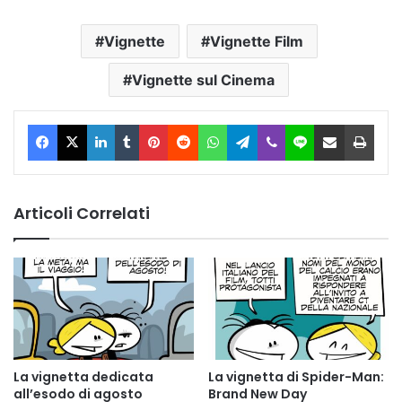
Vignette
Vignette Film
Vignette sul Cinema
Facebook
X
LinkedIn
Tumblr
Pinterest
Reddit
WhatsApp
Telegram
Viber
Line
Condividi via Email
Stam
Articoli Correlati
La vignetta dedicata
La vignetta di Spider-Man:
all’esodo di agosto
Brand New Day