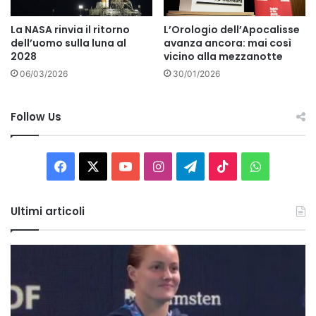
La NASA rinvia il ritorno
L’Orologio dell’Apocalisse
dell’uomo sulla luna al
avanza ancora: mai così
2028
vicino alla mezzanotte
06/03/2026
30/01/2026
Follow Us
Facebook
X
You
Instagram
Telegram
TikTok
WhatsAp
Tube
Ultimi articoli