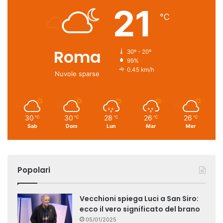
21
℃
Roma
30º - 20º
99%
0.45 km/h
Nuvole sparse
30
30
28
26
26
℃
℃
℃
℃
℃
Sab
Dom
Lun
Mar
Mer
Popolari
Vecchioni spiega Luci a San Siro:
ecco il vero significato del brano
05/01/2025