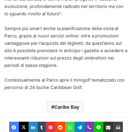
evoluzione, profondamente radicato nel territorio ma con
lo sguardo rivolto al futuro
”.
Sempre più smart anche la pianificazione della visita al
Parco, grazie ai nuovi servizi online: oltre a promozioni
vantaggiose per l’acquisto dei biglietti, da quest’anno sul
sito è possibile prenotare in anticipo i gazebo e accedere a
interessanti riduzioni sul prezzo degli ombrelloni nei
periodi di bassa stagione.
Contestualmente al Parco apre il minigolf tematizzato con
percorso di 24 buche Caribbean Golf.
Caribe Bay
Facebook
X
LinkedIn
Tumblr
Pinterest
Reddit
WhatsApp
Telegram
Viber
Line
Condividi via Email
Stam