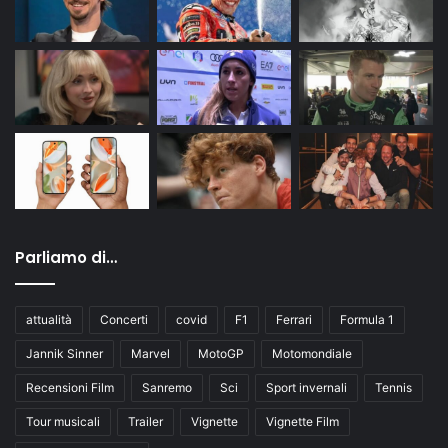
Parliamo di…
attualità
Concerti
covid
F1
Ferrari
Formula 1
Jannik Sinner
Marvel
MotoGP
Motomondiale
Recensioni Film
Sanremo
Sci
Sport invernali
Tennis
Tour musicali
Trailer
Vignette
Vignette Film