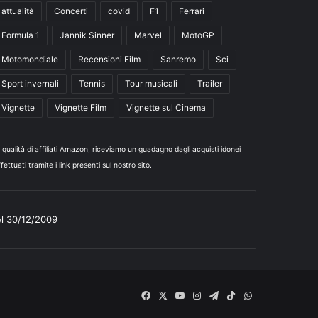
attualità
Concerti
covid
F1
Ferrari
Formula 1
Jannik Sinner
Marvel
MotoGP
Motomondiale
Recensioni Film
Sanremo
Sci
Sport invernali
Tennis
Tour musicali
Trailer
Vignette
Vignette Film
Vignette sul Cinema
n qualità di affiliati Amazon, riceviamo un guadagno dagli acquisti idonei
fettuati tramite i link presenti sul nostro sito.
el 30/12/2009
Facebook
X
You
Instagram
Telegram
TikTok
WhatsApp
Tube