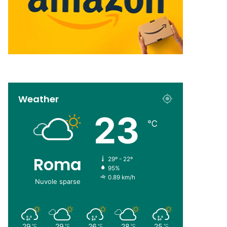
Weather
23
℃
Roma
29º - 22º
95%
0.89 km/h
Nuvole sparse
29
29
26
28
25
℃
℃
℃
℃
℃