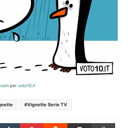
i.com
per
voto10.it
gnette
Vignette Serie TV
inkedIn
Tumblr
Pinterest
Reddit
Condividi via Email
Stampa