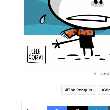
lelecorv
The Penguin
Vi
Facebook
X
L