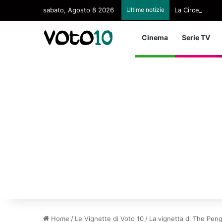
sabato, Agosto 8 2026
Ultime notizie
La Circe di Nol
Cinema
Serie TV
Home
/
Le Vignette di Voto 10
/
La vignetta di The Pen