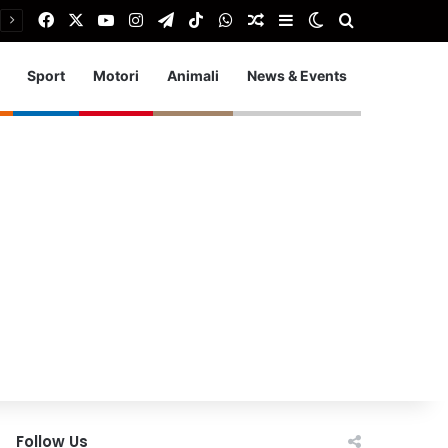
Facebook
X
You Tube
Instagram
Telegram
TikTok
WhatsApp
Articolo Random
Barra laterale
Cambia aspetto
Cerca
Sport
Motori
Animali
News & Events
Follow Us