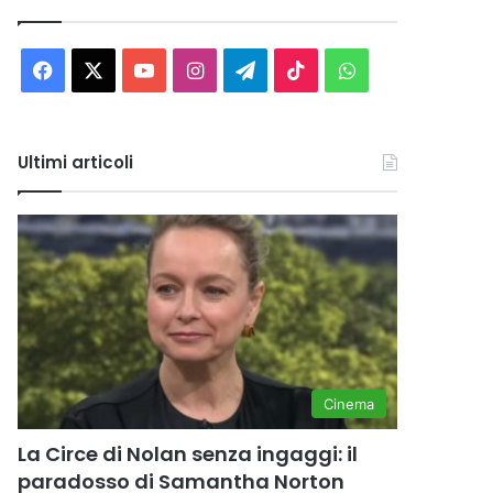
Facebook
X
You
Instagram
Telegram
TikTok
WhatsApp
Tube
Ultimi articoli
Cinema
La Circe di Nolan senza ingaggi: il
paradosso di Samantha Norton