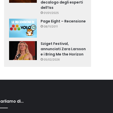
decalogo degli esperti
dell’Iss
01/01/2025
Page Eight – Recensione
08/11/2011
Sziget Festival,
annunciati Zara Larsson
e i Bring Me the Horizon
05/02/2026
arliamo di…