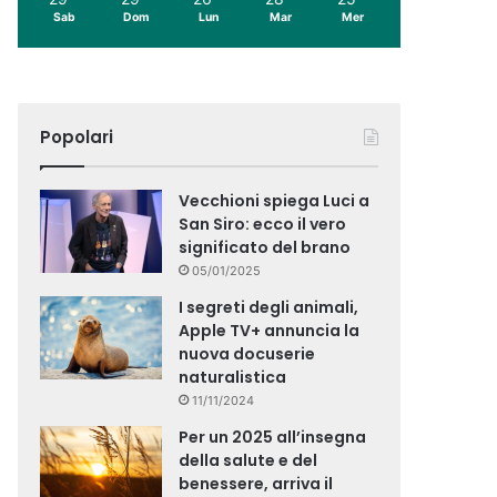
Sab
Dom
Lun
Mar
Mer
Popolari
Vecchioni spiega Luci a
San Siro: ecco il vero
significato del brano
05/01/2025
I segreti degli animali,
Apple TV+ annuncia la
nuova docuserie
naturalistica
11/11/2024
Per un 2025 all’insegna
della salute e del
benessere, arriva il