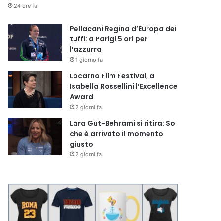
24 ore fa
Pellacani Regina d’Europa dei
tuffi: a Parigi 5 ori per
l’azzurra
1 giorno fa
Locarno Film Festival, a
Isabella Rossellini l’Excellence
Award
2 giorni fa
Lara Gut-Behrami si ritira: So
che è arrivato il momento
giusto
2 giorni fa