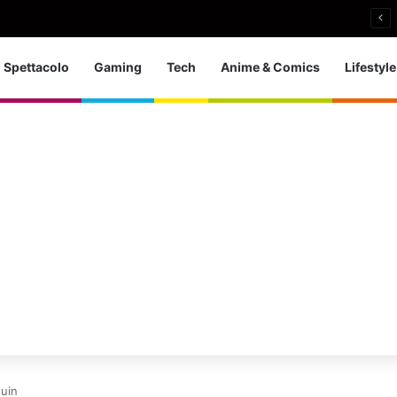
an senza ingaggi: il paradosso di Samantha Norton
Spettacolo
Gaming
Tech
Anime & Comics
Lifestyle
guin