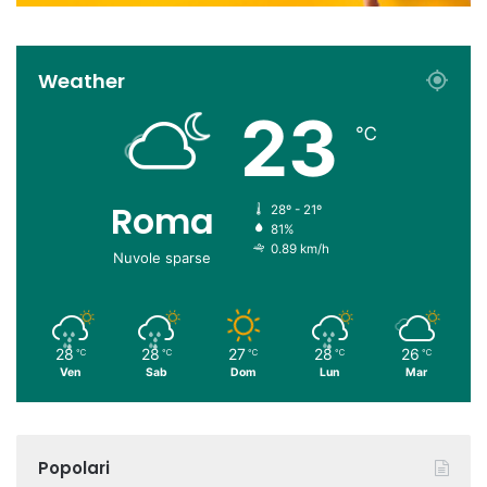
Weather
23
℃
Roma
28º - 21º
81%
0.89 km/h
Nuvole sparse
28
28
27
28
26
℃
℃
℃
℃
℃
Ven
Sab
Dom
Lun
Mar
Popolari