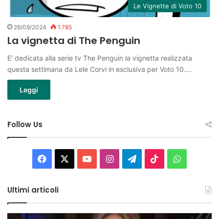
Le Vignette di Voto 10
26/09/2024
1.785
La vignetta di The Penguin
E’ dedicata alla serie tv The Penguin la vignetta realizzata
questa settimana da Lele Corvi in esclusiva per Voto 10.…
Leggi
Follow Us
Facebook
X
You
Instagram
Telegram
TikTok
WhatsAp
Tube
Ultimi articoli