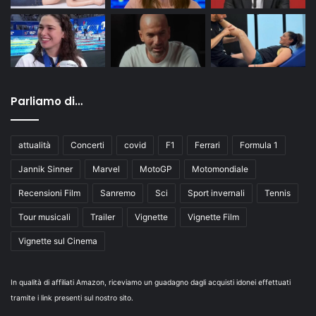
Parliamo di…
attualità
Concerti
covid
F1
Ferrari
Formula 1
Jannik Sinner
Marvel
MotoGP
Motomondiale
Recensioni Film
Sanremo
Sci
Sport invernali
Tennis
Tour musicali
Trailer
Vignette
Vignette Film
Vignette sul Cinema
In qualità di affiliati Amazon, riceviamo un guadagno dagli acquisti idonei effettuati
tramite i link presenti sul nostro sito.