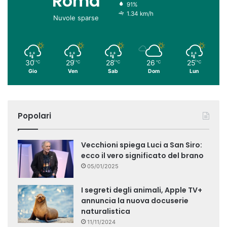
Roma
91%
1.34 km/h
Nuvole sparse
30
29
28
26
25
℃
℃
℃
℃
℃
Gio
Ven
Sab
Dom
Lun
Popolari
Vecchioni spiega Luci a San Siro:
ecco il vero significato del brano
05/01/2025
I segreti degli animali, Apple TV+
annuncia la nuova docuserie
naturalistica
11/11/2024