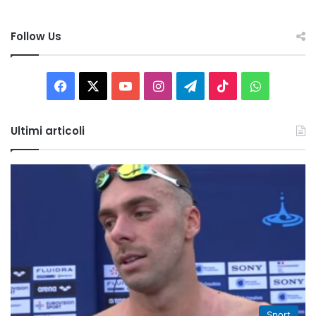
Follow Us
Facebook
X
You
Instagram
Telegram
TikTok
WhatsAp
Tube
Ultimi articoli
Sport