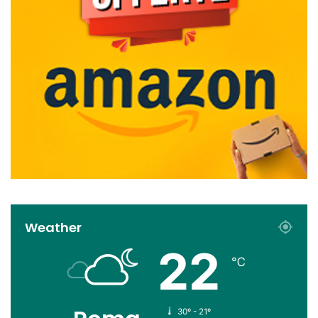
Weather
22
℃
30º - 21º