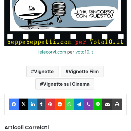
lelecorvi.com
per
voto10.it
Vignette
Vignette Film
Vignette sul Cinema
Facebook
X
LinkedIn
Tumblr
Pinterest
Reddit
WhatsApp
Telegram
Viber
Line
Condividi via Email
Stam
Articoli Correlati