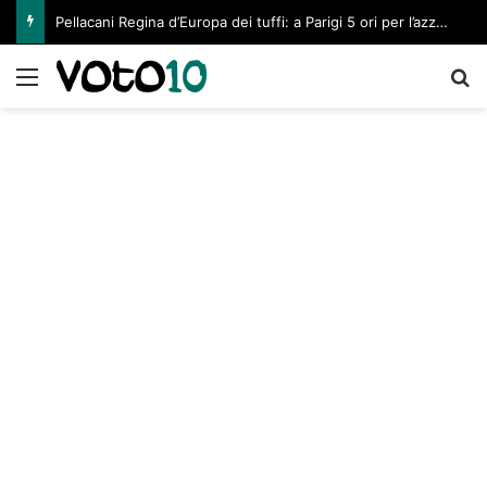
Pellacani Regina d’Europa dei tuffi: a Parigi 5 ori per l’azzurra
Menu
C