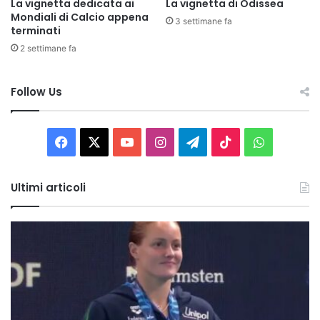
La vignetta dedicata ai
La vignetta di Odissea
Mondiali di Calcio appena
3 settimane fa
terminati
2 settimane fa
Follow Us
Facebook
X
You
Instagram
Telegram
TikTok
WhatsAp
Tube
Ultimi articoli