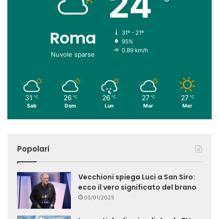
24
Roma
31º - 21º
95%
0.89 km/h
Nuvole sparse
31
26
26
27
27
℃
℃
℃
℃
℃
Sab
Dom
Lun
Mar
Mer
Popolari
Vecchioni spiega Luci a San Siro:
ecco il vero significato del brano
05/01/2025