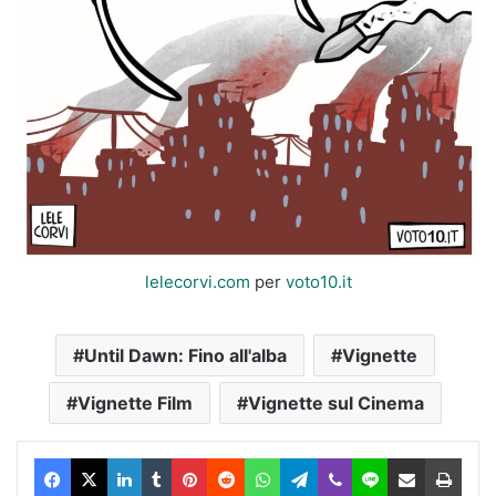
lelecorvi.com
per
voto10.it
Until Dawn: Fino all'alba
Vignette
Vignette Film
Vignette sul Cinema
Facebook
X
LinkedIn
Tumblr
Pinterest
Reddit
WhatsApp
Telegram
Viber
Line
Condividi via Email
Stam