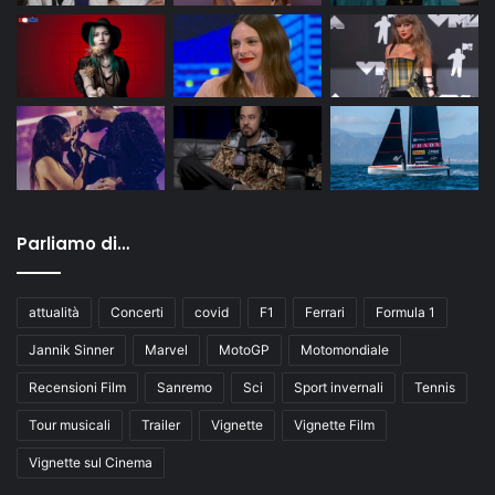
Parliamo di…
attualità
Concerti
covid
F1
Ferrari
Formula 1
Jannik Sinner
Marvel
MotoGP
Motomondiale
Recensioni Film
Sanremo
Sci
Sport invernali
Tennis
Tour musicali
Trailer
Vignette
Vignette Film
Vignette sul Cinema