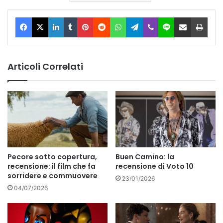
Facebook
X
LinkedIn
Tumblr
Pinterest
Reddit
WhatsApp
Telegram
Viber
Line
Condividi via Email
Stam
Articoli Correlati
Pecore sotto copertura,
Buen Camino: la
recensione: il film che fa
recensione di Voto 10
sorridere e commuovere
23/01/2026
04/07/2026