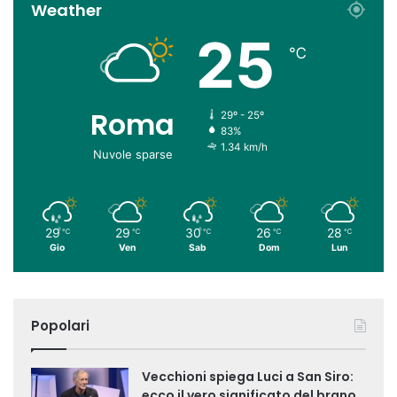
Weather
25
℃
Roma
29º - 25º
83%
1.34 km/h
Nuvole sparse
29
29
30
26
28
℃
℃
℃
℃
℃
Gio
Ven
Sab
Dom
Lun
Popolari
Vecchioni spiega Luci a San Siro:
ecco il vero significato del brano