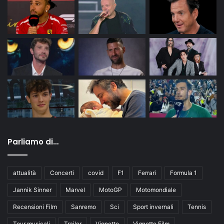
Parliamo di…
attualità
Concerti
covid
F1
Ferrari
Formula 1
Jannik Sinner
Marvel
MotoGP
Motomondiale
Recensioni Film
Sanremo
Sci
Sport invernali
Tennis
Tour musicali
Trailer
Vignette
Vignette Film