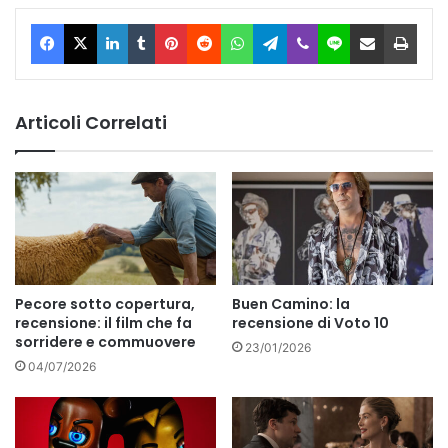
Facebook
X
LinkedIn
Tumblr
Pinterest
Reddit
WhatsApp
Telegram
Viber
Line
Condividi via Email
Stam
Articoli Correlati
Pecore sotto copertura,
Buen Camino: la
recensione: il film che fa
recensione di Voto 10
sorridere e commuovere
23/01/2026
04/07/2026