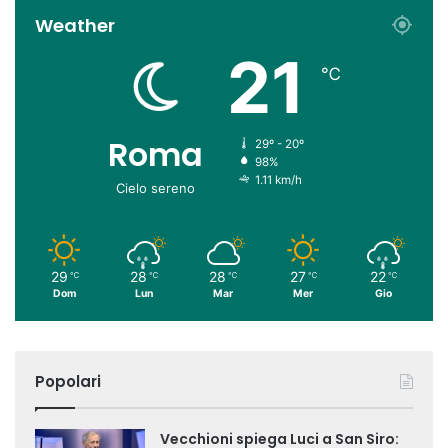
Weather
21
℃
Roma
29º - 20º
98%
1.11 km/h
Cielo sereno
29
28
28
27
22
℃
℃
℃
℃
℃
Dom
Lun
Mar
Mer
Gio
Popolari
Vecchioni spiega Luci a San Siro: