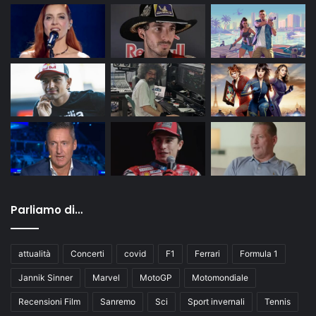
Parliamo di…
attualità
Concerti
covid
F1
Ferrari
Formula 1
Jannik Sinner
Marvel
MotoGP
Motomondiale
Recensioni Film
Sanremo
Sci
Sport invernali
Tennis