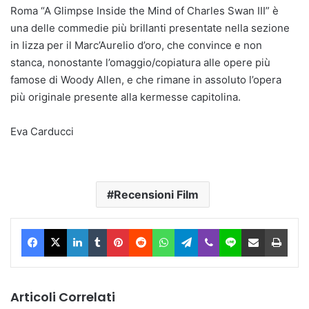
Roma “A Glimpse Inside the Mind of Charles Swan III” è
una delle commedie più brillanti presentate nella sezione
in lizza per il Marc’Aurelio d’oro, che convince e non
stanca, nonostante l’omaggio/copiatura alle opere più
famose di Woody Allen, e che rimane in assoluto l’opera
più originale presente alla kermesse capitolina.
Eva Carducci
Recensioni Film
Facebook
X
LinkedIn
Tumblr
Pinterest
Reddit
WhatsApp
Telegram
Viber
Line
Condividi via Email
Stam
Articoli Correlati