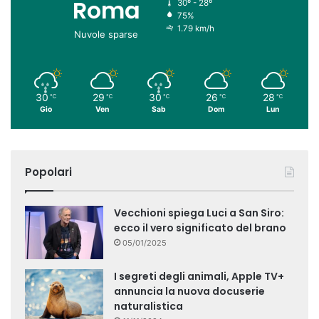
Roma
30º - 28º
75%
1.79 km/h
Nuvole sparse
30
29
30
26
28
℃
℃
℃
℃
℃
Gio
Ven
Sab
Dom
Lun
Popolari
Vecchioni spiega Luci a San Siro:
ecco il vero significato del brano
05/01/2025
I segreti degli animali, Apple TV+
annuncia la nuova docuserie
naturalistica