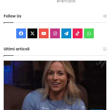
18/11/2025
Follow Us
Facebook
X
You
Instagram
Telegram
TikTok
WhatsAp
Tube
Ultimi articoli