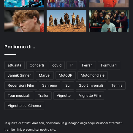
Parliamo di…
attualità
Concerti
covid
F1
Ferrari
Formula 1
Jannik Sinner
Marvel
MotoGP
Motomondiale
Recensioni Film
Sanremo
Sci
Sport invernali
Tennis
Tour musicali
Trailer
Vignette
Vignette Film
Vignette sul Cinema
In qualità di affiliati Amazon, riceviamo un guadagno dagli acquisti idonei effettuati
tramite i link presenti sul nostro sito.