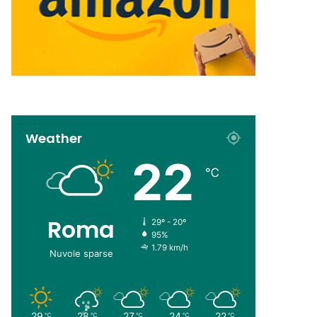
Weather
22
℃
Roma
29º - 20º
95%
1.79 km/h
Nuvole sparse
29
28
27
24
22
℃
℃
℃
℃
℃