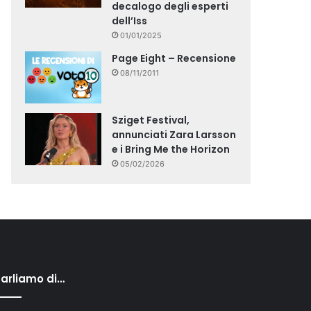
decalogo degli esperti
dell’Iss
01/01/2025
Page Eight – Recensione
08/11/2011
Sziget Festival,
annunciati Zara Larsson
e i Bring Me the Horizon
05/02/2026
arliamo di…