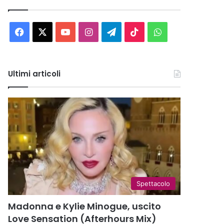
Facebook
X
You
Instagram
Telegram
TikTok
WhatsApp
Tube
Ultimi articoli
Spettacolo
Madonna e Kylie Minogue, uscito
Love Sensation (Afterhours Mix)