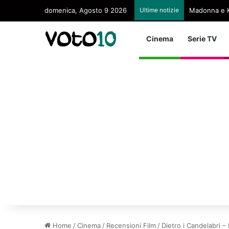
domenica, Agosto 9 2026
Ultime notizie
Madonna e K
Cinema
Serie TV
Home
/
Cinema
/
Recensioni Film
/
Dietro i Candelabri 