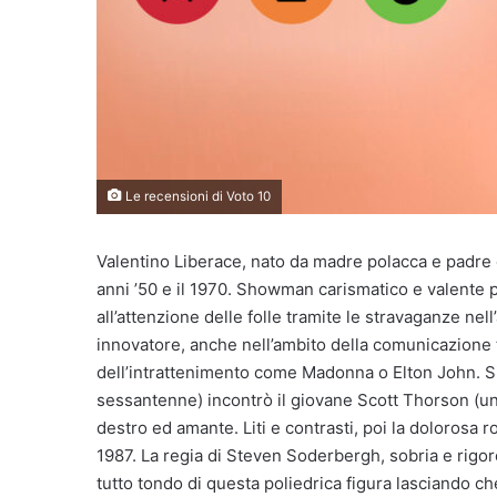
Le recensioni di Voto 10
Valentino Liberace, nato da madre polacca e padre di 
anni ’50 e il 1970. Showman carismatico e valente p
all’attenzione delle folle tramite le stravaganze ne
innovatore, anche nell’ambito della comunicazione
dell’intrattenimento come Madonna o Elton John. Si 
sessantenne) incontrò il giovane Scott Thorson (un
destro ed amante. Liti e contrasti, poi la dolorosa r
1987. La regia di Steven Soderbergh, sobria e rigoro
tutto tondo di questa poliedrica figura lasciando che