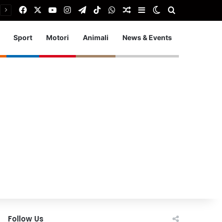
Facebook
X
You Tube
Instagram
Telegram
TikTok
WhatsApp
Articolo Random
Barra laterale
Cambia aspetto
Cerca
Sport
Motori
Animali
News & Events
Follow Us