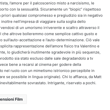
ista, l’amore per il palcoscenico misto a narcisismo, le
apporto con la sessualità. Sicuramente un “biopic” rispettoso
 priori qualsiasi compromesso e pregiudizio sia in negativo
 inoltre nell’impresa di viaggiare sulla soglia dello
rvendosi di un umorismo irriverente e scaltro attraverso il
uel che altrove bolleremmo come semplice cattivo gusto e
o sull’auto-accettazione e l’auto-determinazione. Ciò vale
l’esplicita rappresentazione dell’amore fisico tra Valentino e
nte, lo giudicherà inutilmente sgradevole in più sequenze,
 prodotto sia stato escluso dalle sale degradandolo a tv
invece bene a recarsi al cinema per godere della
to nel ruolo con un mimetismo istrionico percepibile in
 se possibile in lingua originale). Chi lo affianca, da Matt
evitabilmente sovrastato. Intrigante, riservato a pochi.
ensioni Film