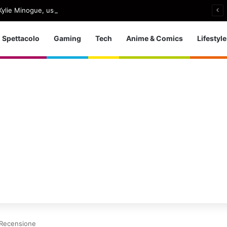
ylie Minogue, uscito Love Sensation (Afterhours Mix)
Spettacolo
Gaming
Tech
Anime & Comics
Lifestyle
– Recensione