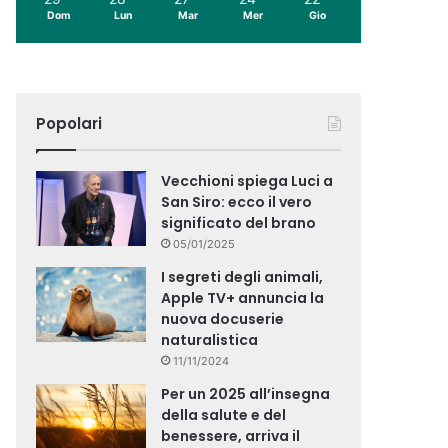
Dom
Lun
Mar
Mer
Gio
Popolari
Vecchioni spiega Luci a
San Siro: ecco il vero
significato del brano
05/01/2025
I segreti degli animali,
Apple TV+ annuncia la
nuova docuserie
naturalistica
11/11/2024
Per un 2025 all’insegna
della salute e del
benessere, arriva il