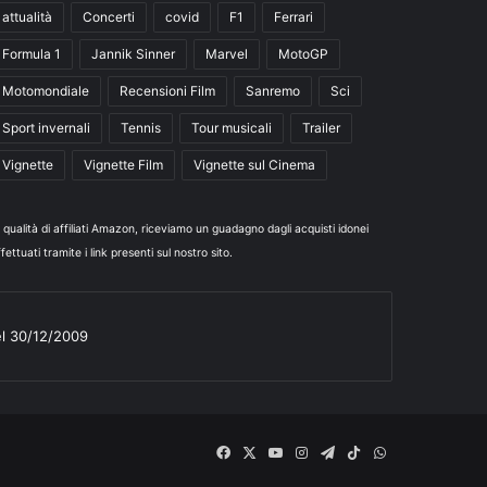
attualità
Concerti
covid
F1
Ferrari
Formula 1
Jannik Sinner
Marvel
MotoGP
Motomondiale
Recensioni Film
Sanremo
Sci
Sport invernali
Tennis
Tour musicali
Trailer
Vignette
Vignette Film
Vignette sul Cinema
n qualità di affiliati Amazon, riceviamo un guadagno dagli acquisti idonei
fettuati tramite i link presenti sul nostro sito.
el 30/12/2009
Facebook
X
You
Instagram
Telegram
TikTok
WhatsApp
Tube