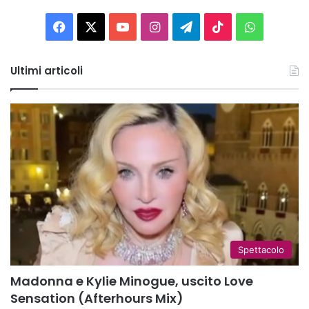
Facebook
X
You
Instagram
Telegram
TikTok
WhatsAp
Tube
Ultimi articoli
Spettacolo
Madonna e Kylie Minogue, uscito Love
Sensation (Afterhours Mix)