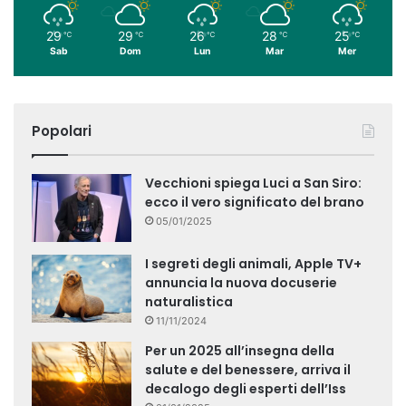
29
29
26
28
25
℃
℃
℃
℃
℃
Sab
Dom
Lun
Mar
Mer
Popolari
Vecchioni spiega Luci a San Siro:
ecco il vero significato del brano
05/01/2025
I segreti degli animali, Apple TV+
annuncia la nuova docuserie
naturalistica
11/11/2024
Per un 2025 all’insegna della
salute e del benessere, arriva il
decalogo degli esperti dell’Iss