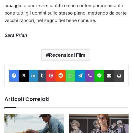
omaggio e onore ai sconfitti e che contemporaneamente
pone tutti gli uomini sullo stesso piano, mettendo da parte
vecchi rancori, nel segno del bene comune.
Sara Prian
Recensioni Film
Facebook
X
LinkedIn
Tumblr
Pinterest
Reddit
WhatsApp
Telegram
Viber
Line
Condividi via Email
Stam
Articoli Correlati