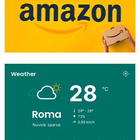
Weather
28
℃
Roma
29º - 28º
73%
0.89 km/h
Nuvole sparse