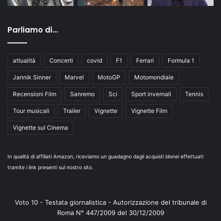
Parliamo di…
attualità
Concerti
covid
F1
Ferrari
Formula 1
Jannik Sinner
Marvel
MotoGP
Motomondiale
Recensioni Film
Sanremo
Sci
Sport invernali
Tennis
Tour musicali
Trailer
Vignette
Vignette Film
Vignette sul Cinema
In qualità di affiliati Amazon, riceviamo un guadagno dagli acquisti idonei effettuati
tramite i link presenti sul nostro sito.
Voto 10 - Testata giornalistica - Autorizzazione del tribunale di
Roma N° 447/2009 del 30/12/2009